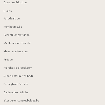
Bons de réduction
Liens
Parcdeals.be
Remboursé.be
Echantillongratuit.be
Meilleursconcours.be
Ideesrecettes.com
Prêt.be
Marchés-de-Noël.com
SuperLastMinutes.be/fr
Disneyland-Paris.be
Cartes-de-crédit.be
Sitesderencontresbelges.be