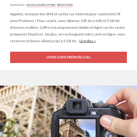
25/06/2024 ·
LES MEILLEURES OFFRES
,
RÉDUCTIONS
Appelez, envoyez des SMS et surfez sur internet pour seulement 5€
avec Proximus ! Pour ce prix, vous obtenez 10€ de crédit et 3 GB de
données mobiles. L’offre est uniquement valable en ligne sur les cartes
prépayées Pay&Go+. De plus, en rechargeant votre carte en ligne, vous
recevrez un bonus allant jusqu’à 5 GB de...
Lire plus »
VOTRE CARTE PRÉPAYÉE À 5€ »