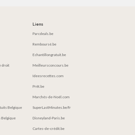
Liens
Parcdeals.be
Remboursé.be
Echantillongratuit.be
e droit
Meilleursconcours.be
Ideesrecettes.com
Prêt.be
Marchés-de-Noël.com
atuits Belgique
SuperLastMinutes.be/fr
 Belgique
Disneyland-Paris.be
Cartes-de-crédit.be