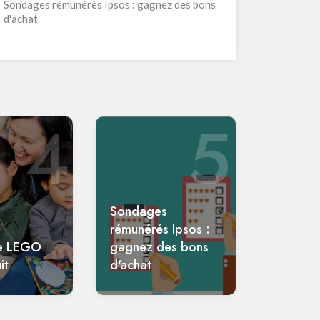
Sondages rémunérés Ipsos : gagnez des bons
d'achat
4
5
Sondages
rémunérés Ipsos :
e LEGO
gagnez des bons
it
d'achat