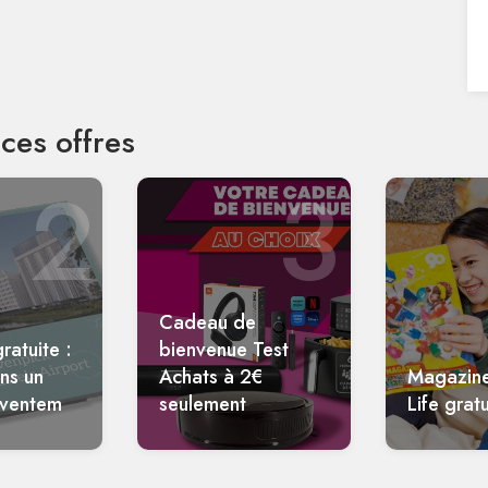
ces offres
2
3
Cadeau de
ratuite :
bienvenue Test
ans un
Achats à 2€
Magazin
aventem
seulement
Life gratu