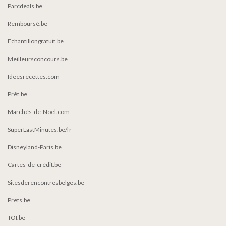
Parcdeals.be
Remboursé.be
Echantillongratuit.be
Meilleursconcours.be
Ideesrecettes.com
Prêt.be
Marchés-de-Noël.com
SuperLastMinutes.be/fr
Disneyland-Paris.be
Cartes-de-crédit.be
Sitesderencontresbelges.be
Prets.be
TOI.be