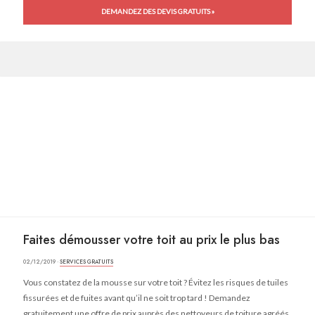
DEMANDEZ DES DEVIS GRATUITS »
Faites démousser votre toit au prix le plus bas
02/12/2019 ·
SERVICES GRATUITS
Vous constatez de la mousse sur votre toit ? Évitez les risques de tuiles
fissurées et de fuites avant qu’il ne soit trop tard ! Demandez
gratuitement une offre de prix auprès des nettoyeurs de toiture agréés