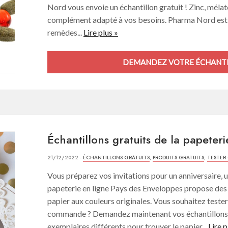
Nord vous envoie un échantillon gratuit ! Zinc, méla
complément adapté à vos besoins. Pharma Nord est l
remèdes...
Lire plus »
DEMANDEZ VOTRE ÉCHANTI
Échantillons gratuits de la papeter
21/12/2022 ·
ÉCHANTILLONS GRATUITS
,
PRODUITS GRATUITS
,
TESTER
Vous préparez vos invitations pour un anniversaire,
papeterie en ligne Pays des Enveloppes propose des 
papier aux couleurs originales. Vous souhaitez tester
commande ? Demandez maintenant vos échantillons gr
exemplaires différents pour trouver le papier...
Lire p