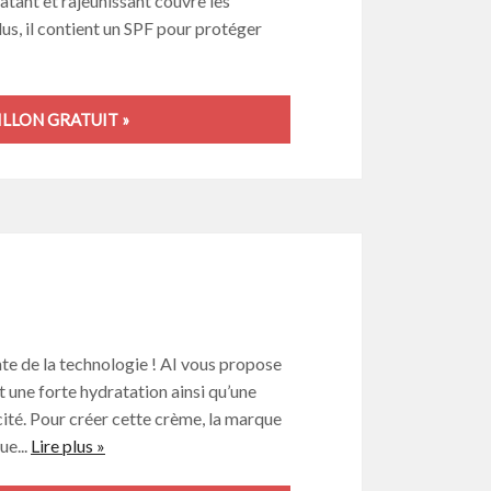
atant et rajeunissant couvre les
plus, il contient un SPF pour protéger
LLON GRATUIT »
te de la technologie ! AI vous propose
t une forte hydratation ainsi qu’une
icité. Pour créer cette crème, la marque
ue...
Lire plus »