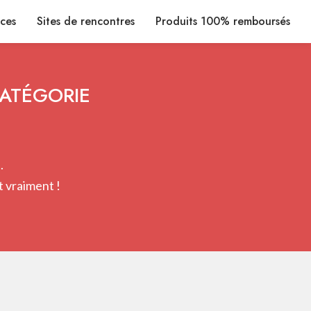
ices
Sites de rencontres
Produits 100% remboursés
CATÉGORIE
.
 vraiment !