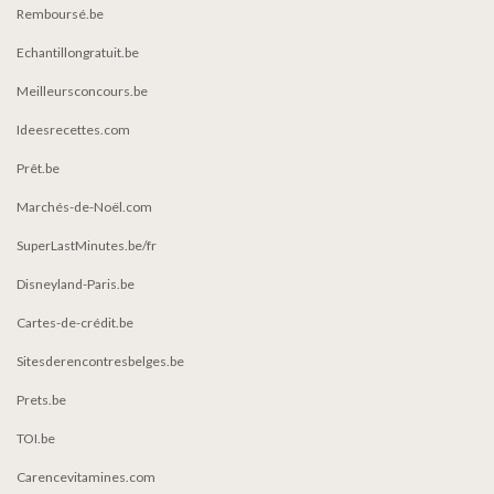
Remboursé.be
Echantillongratuit.be
Meilleursconcours.be
Ideesrecettes.com
Prêt.be
Marchés-de-Noël.com
SuperLastMinutes.be/fr
Disneyland-Paris.be
Cartes-de-crédit.be
Sitesderencontresbelges.be
Prets.be
TOI.be
Carencevitamines.com