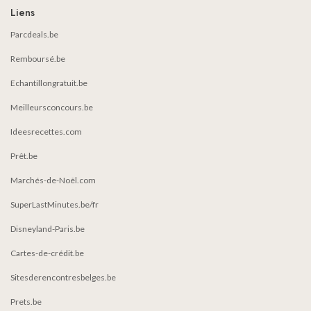
Liens
Parcdeals.be
Remboursé.be
Echantillongratuit.be
Meilleursconcours.be
Ideesrecettes.com
Prêt.be
Marchés-de-Noël.com
SuperLastMinutes.be/fr
Disneyland-Paris.be
Cartes-de-crédit.be
Sitesderencontresbelges.be
Prets.be