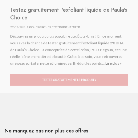
Testez gratuitement l'exfoliant liquide de Paula's
Choice
22/12/2018 ·
PRODUITS GRATUITS
,
TESTER GRATUITEMENT
Découvrez un produit ultra populaire aux États-Unis ! En ce moment,
vous avez la chance de tester gratuitement l’exfoliant liquide 2% BHA
de Paula’s Choice. La conceptrice de cette lotion, Paula Begoun, est une
réelle icône en matière de beauté. Grâce à ce soin, vous retrouverez
une peau parfaite, nette et lumineuse. Il réduit les points...
Lire plus »
TESTEZ GRATUITEMENT LE PRODUIT »
Ne manquez pas non plus ces offres