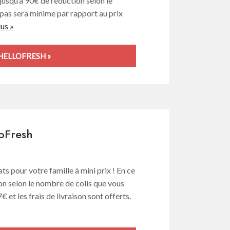
jusqu’à 90€ de réduction selon le
pas sera minime par rapport au prix
lus »
HELLOFRESH »
loFresh
ts pour votre famille à mini prix ! En ce
n selon le nombre de colis que vous
 et les frais de livraison sont offerts.