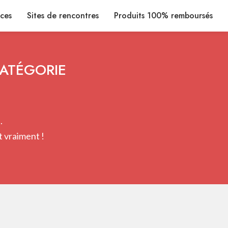
ices
Sites de rencontres
Produits 100% remboursés
CATÉGORIE
.
 vraiment !