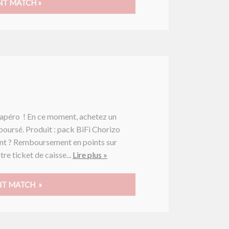
NT MATCH »
’apéro ! En ce moment, achetez un
boursé. Produit : pack BiFi Chorizo
nt ? Remboursement en points sur
tre ticket de caisse...
Lire plus »
NT MATCH »