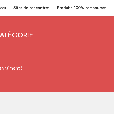
ices
Sites de rencontres
Produits 100% remboursés
CATÉGORIE
.
 vraiment !