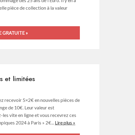
ommage des 25 ans de l’Euro. Il y en a
lle pièce de collection à la valeur
 GRATUITE »
 et limitées
ez recevoir 5×2€ en nouvelles pièces de
nge de 10€. Leur valeur est
les vite en ligne et vous recevrez ces
piques 2024 à Paris » 2€...
Lire plus »