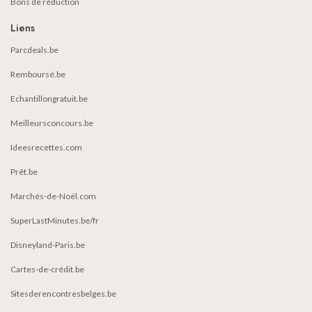
Bons de réduction
Liens
Parcdeals.be
Remboursé.be
Echantillongratuit.be
Meilleursconcours.be
Ideesrecettes.com
Prêt.be
Marchés-de-Noël.com
SuperLastMinutes.be/fr
Disneyland-Paris.be
Cartes-de-crédit.be
Sitesderencontresbelges.be