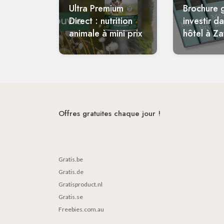
Ultra Premium
Brochure g
Direct : nutrition
investir d
animale à mini prix
hôtel à Z
Offres gratuites chaque jour !
Gratis.be
Gratis.de
Gratisproduct.nl
Gratis.se
Freebies.com.au