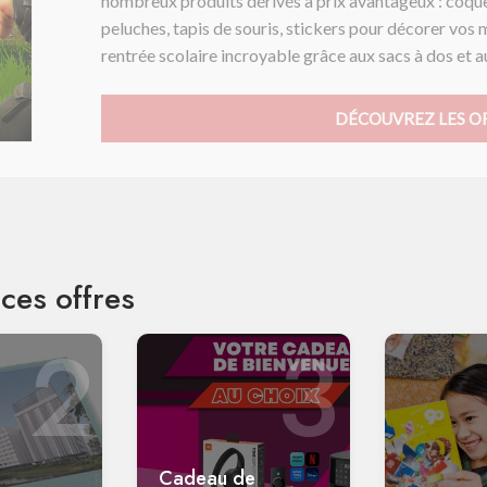
nombreux produits dérivés à prix avantageux : coque
peluches, tapis de souris, stickers pour décorer vo
rentrée scolaire incroyable grâce aux sacs à dos et aux
DÉCOUVREZ LES OF
ces offres
2
3
Cadeau de