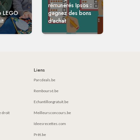
rémunérés Ipsos :
e LEGO
gagnez des bons
it
d'achat
Liens
Parcdeals.be
Remboursé.be
Echantillongratuit.be
e droit
Meilleursconcours.be
Ideesrecettes.com
Prêt.be