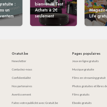
ratuite :
bienvenue Test
ans un
Achats à 2€
Magazin
aventem
seulement
Life gratu
Gratuit.be
Pages populaires
Newsletter
Jeux en ligne gratuits
Contactez-nous
Musique gratuite
Confidentialité
Films en streaming gratuit
Nos partenaires
Photos gratuites et libres d
Avertissement
Films gratuits
Faites votre publicité avec Gratuit.be
Ebooks gratuits