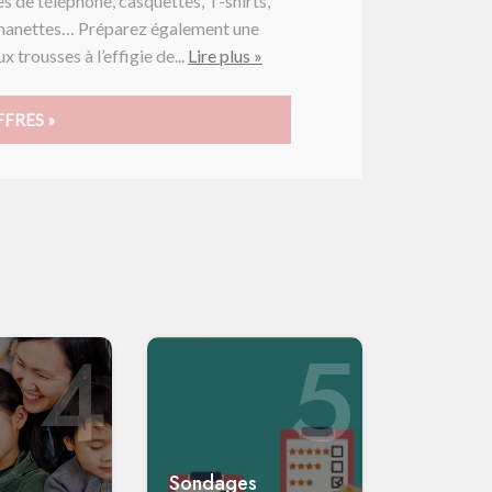
s de téléphone, casquettes, T-shirts,
s manettes… Préparez également une
 trousses à l’effigie de...
Lire plus »
FRES »
4
5
Sondages