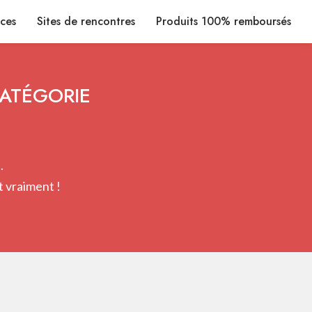
ices
Sites de rencontres
Produits 100% remboursés
CATÉGORIE
.
 vraiment !