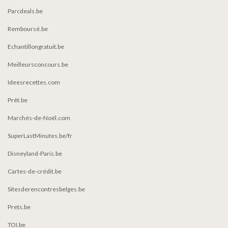
Parcdeals.be
Remboursé.be
Echantillongratuit.be
Meilleursconcours.be
Ideesrecettes.com
Prêt.be
Marchés-de-Noël.com
SuperLastMinutes.be/fr
Disneyland-Paris.be
Cartes-de-crédit.be
Sitesderencontresbelges.be
Prets.be
TOI.be