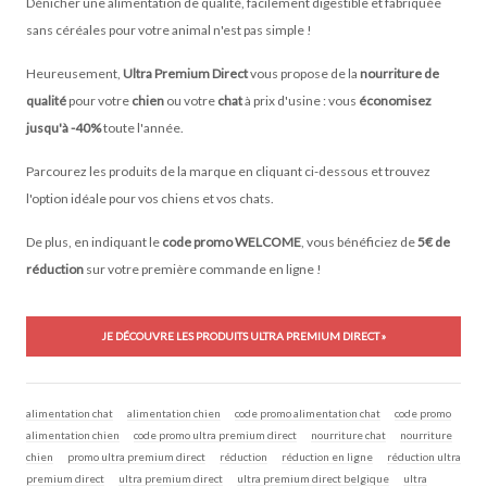
Dénicher une alimentation de qualité, facilement digestible et fabriquée
sans céréales pour votre animal n'est pas simple !
Heureusement,
Ultra Premium Direct
vous propose de la
nourriture de
qualité
pour votre
chien
ou votre
chat
à prix d'usine : vous
économisez
jusqu'à -40%
toute l'année.
Parcourez les produits de la marque en cliquant ci-dessous et trouvez
l'option idéale pour vos chiens et vos chats.
De plus, en indiquant le
code promo WELCOME
, vous bénéficiez de
5€ de
réduction
sur votre première commande en ligne !
JE DÉCOUVRE LES PRODUITS ULTRA PREMIUM DIRECT »
alimentation chat
alimentation chien
code promo alimentation chat
code promo
alimentation chien
code promo ultra premium direct
nourriture chat
nourriture
chien
promo ultra premium direct
réduction
réduction en ligne
réduction ultra
premium direct
ultra premium direct
ultra premium direct belgique
ultra