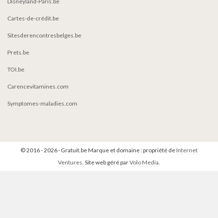
Disneyland-Paris.be
Cartes-de-crédit.be
Sitesderencontresbelges.be
Prets.be
TOI.be
Carencevitamines.com
Symptomes-maladies.com
© 2016 - 2026 · Gratuit.be Marque et domaine : propriété de
Internet
Ventures
. Site web géré par
Volo Media
.