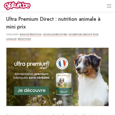
Ultra Premium Direct : nutrition animale à
mini prix
14/02/2025 ·
BONS DE RÉDUCTION
,
LES MEILLEURES OFFRES
,
NOURRITURE GRATUITE POUR
ANIMAUX
,
RÉDUCTIONS