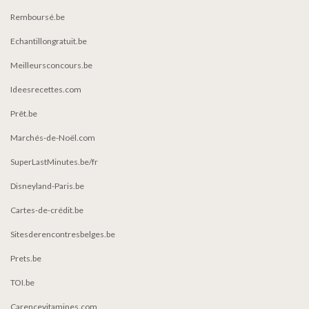
Remboursé.be
Echantillongratuit.be
Meilleursconcours.be
Ideesrecettes.com
Prêt.be
Marchés-de-Noël.com
SuperLastMinutes.be/fr
Disneyland-Paris.be
Cartes-de-crédit.be
Sitesderencontresbelges.be
Prets.be
TOI.be
Carencevitamines.com