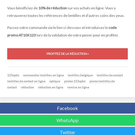
Vous bénéficiez de
10% de réduction
sur vos achats en ligne. Vous y
retrouverez toutes les références de lentilles et d'autres soins des yeux.
Passez votre commande via le lien ci-dessous et introduisez le
code
promo AT10X123
lors de la validation de votre panier pour en profiter.
PROFITEZ DE LA RÉDUCTION »
123optic
commander lentilles en ligne
lentilles belgique
lentilles de contact
lentilles de contact en ligne
optique
promo 123optic
promo lentilles de
contact
réduction
réduction en ligne
remise en ligne
Facebook
WhatsApp
Twitter