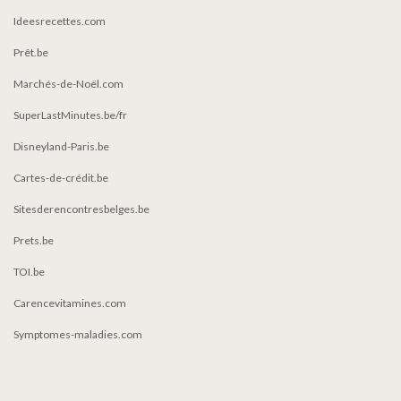
Ideesrecettes.com
Prêt.be
Marchés-de-Noël.com
SuperLastMinutes.be/fr
Disneyland-Paris.be
Cartes-de-crédit.be
Sitesderencontresbelges.be
Prets.be
TOI.be
Carencevitamines.com
Symptomes-maladies.com