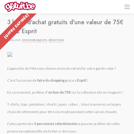
{OFFRE EXPIRÉE}
3 bons d'achat gratuits d'une valeur de 75€
chez Esprit
20/06/2018 ·
CONCOURS GRATUITS
,
RÉDUCTIONS
L'approche de l'été vous donne envie de rafraîchir votre garde-robe ?
C’est l’occasion de
faire du shopping
grâce à
Esprit
!
En ce moment, profitez d’
un bon de 75€
sur la collection été en magasin !
T-shirts, tops, pantalons, shorts, jupes, robes… Vous trouverez un larges
choix de vêtements pour être à la mode pendant cette saison chaude.
Faites partie des
3 personnes sélectionnées
à pouvoir profiter de cette
promo exceptionnelle via le lien ci-dessous.