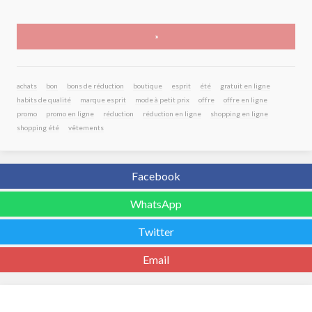
»
achats
bon
bons de réduction
boutique
esprit
été
gratuit en ligne
habits de qualité
marque esprit
mode à petit prix
offre
offre en ligne
promo
promo en ligne
réduction
réduction en ligne
shopping en ligne
shopping été
vêtements
Facebook
WhatsApp
Twitter
Email