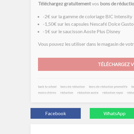
Téléchargez gratuitement
vos
bons de réducti
-2€ sur la gamme de coloriage BIC Intensity
-1,50€ sur les capsules Nescafé Dolce Gusto
-1€ sur le saucisson Aoste Plus Disney
Vous pouvez les utiliser dans le magasin de votre
TÉLÉCHARGEZ V
back to school
bons de réduction
bons de réduction promolife
b
moins chères
réduction
réduction aoste
réduction royco
réduc
Facebook
WhatsApp