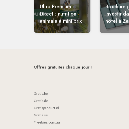
Ultra Premium
Brochure g
Direct : nutrition
investir d
animale à mini prix
hôtel à Z
Offres gratuites chaque jour !
Gratis.be
Gratis.de
Gratisproduct.nl
Gratis.se
Freebies.com.au