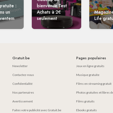
ratuite :
bienvenue Test
ans un
Achats à 2€
Magazin
aventem
seulement
Life gratu
Gratuit.be
Pages populaires
Newsletter
Jeux en ligne gratuits
Contactez-nous
Musique gratuite
Confidentialité
Films en streaming gratuit
Nos partenaires
Photos gratuites et libres d
Avertissement
Films gratuits
Faites votre publicité avec Gratuit.be
Ebooks gratuits