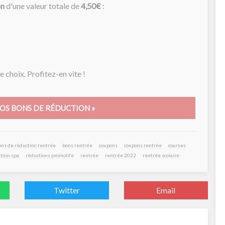
on
d'une valeur totale de
4,50€
:
 choix. Profitez-en vite !
OS BONS DE RÉDUCTION »
ons de réduction rentrée
bons rentrée
coupons
coupons rentrée
courses
tion spa
réductions promolife
rentrée
rentrée 2022
rentrée scolaire
Twitter
Email