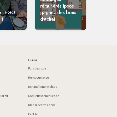
rémunérés Ipsos :
e LEGO
gagnez des bons
it
d'achat
Liens
Parcdeals.be
Remboursé.be
Echantillongratuit.be
e droit
Meilleursconcours.be
Ideesrecettes.com
Prêt.be