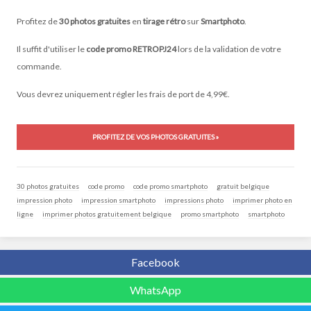
Profitez de
30 photos gratuites
en
tirage rétro
sur
Smartphoto
.
Il suffit d'utiliser le
code promo RETROPJ24
lors de la validation de votre
commande.
Vous devrez uniquement régler les frais de port de 4,99€.
PROFITEZ DE VOS PHOTOS GRATUITES »
30 photos gratuites
code promo
code promo smartphoto
gratuit belgique
impression photo
impression smartphoto
impressions photo
imprimer photo en
ligne
imprimer photos gratuitement belgique
promo smartphoto
smartphoto
Facebook
WhatsApp