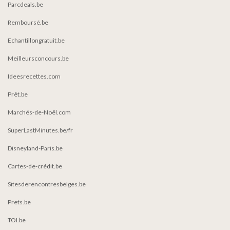
Parcdeals.be
Remboursé.be
Echantillongratuit.be
Meilleursconcours.be
Ideesrecettes.com
Prêt.be
Marchés-de-Noël.com
SuperLastMinutes.be/fr
Disneyland-Paris.be
Cartes-de-crédit.be
Sitesderencontresbelges.be
Prets.be
TOI.be