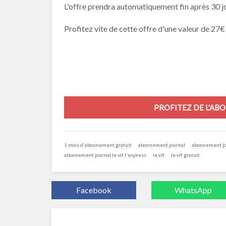
L'offre prendra automatiquement fin après 30 j
Profitez vite de cette offre d'une valeur de 27€ 
PROFITEZ DE L'ABO
1 mois d'abonnement gratuit
abonnement journal
abonnement jou
abonnement journal le vif l'express
le vif
le vif gratuit
Facebook
WhatsApp