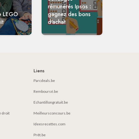
rémunérés Ipsos :
e LEGO
gagnez des bons
it
d'achat
Liens
Parcdeals.be
Remboursé.be
Echantillongratuit.be
e droit
Meilleursconcours.be
Ideesrecettes.com
Prêt.be