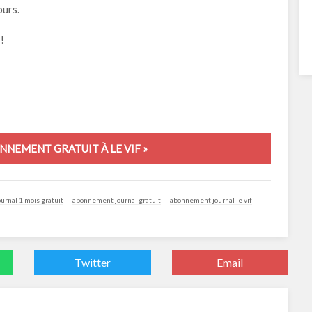
ours.
!
NNEMENT GRATUIT À LE VIF »
rnal 1 mois gratuit
abonnement journal gratuit
abonnement journal le vif
Twitter
Email