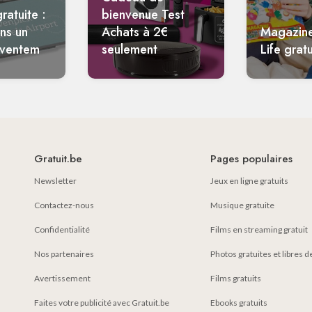
ratuite :
bienvenue Test
ans un
Achats à 2€
Magazin
aventem
seulement
Life gratu
Gratuit.be
Pages populaires
Newsletter
Jeux en ligne gratuits
Contactez-nous
Musique gratuite
Confidentialité
Films en streaming gratuit
Nos partenaires
Photos gratuites et libres d
Avertissement
Films gratuits
Faites votre publicité avec Gratuit.be
Ebooks gratuits