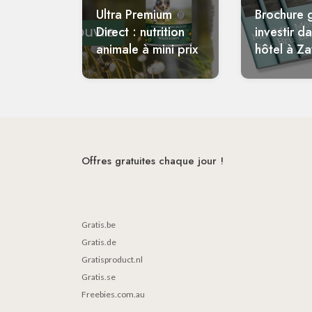
Ultra Premium
Brochure g
Direct : nutrition
investir d
animale à mini prix
hôtel à Z
Offres gratuites chaque jour !
Gratis.be
Gratis.de
Gratisproduct.nl
Gratis.se
Freebies.com.au