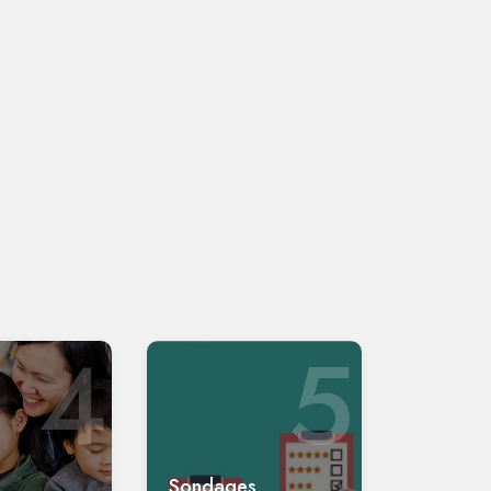
4
5
Sondages