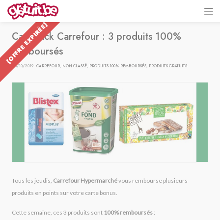
{OFFRE EXPIRÉE}
Cashback Carrefour : 3 produits 100%
remboursés
28/10/2019 ·
CARREFOUR
,
NON CLASSÉ
,
PRODUITS 100% REMBOURSÉS
,
PRODUITS GRATUITS
Tous les jeudis,
Carrefour Hypermarché
vous rembourse plusieurs
produits en points sur votre carte bonus.
Cette semaine, ces 3 produits sont
100% remboursés
: