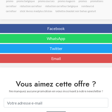
promo
promo belgique
promo courses
promo magasin
promos
promotions
carrefour
réduction carrefour
réduction carrefour belgique
remboursé
carrefour
stick lèvres medplus blistex
tablette chocolat noir belvas gratuit
Facebook
WhatsApp
Twitter
Email
Vous aimez cette offre ?
Ne manquez aucune promotion en vous inscrivant à notre newsletter !