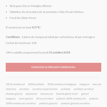
Stick pour lèvres Medplus Blistex
Tablettes de chocolat noir et amandes Côte d'Ivoire Belvas
Fond de Gibier Knorr
Économisez en tout
9,57 €
!
Conditions
: 1 pièce de chaque produit par carte bonus et par ménage à
l’achat de minimum 15€.
Offre valable uniquement le jeudi
31 octobre 2019
.
CONSULTEZ LE DÉPLIANT CARREFOUR »
100 % remboursé
100% cashback
100% remboursé belgique
belgique
bons de
réduction
carrefour
carrefour hypermarché
cashback
cashback carrefour
chocolat gratuit
économies
économiser
fond de gibier knorr
gratuit
belgique
knorr gratuit
offres carrefour
produits 100% remboursés
produits
100% remboursés carrefour
produits gratuits
produits gratuits carrefour