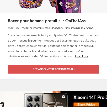
Boxer pour homme gratuit sur OnThatAss
03/12/2024 ·
LES MEILLEURES OFFRES
,
PRODUITS GRATUITS
,
PRODUITS GRATUITS À L'ACHAT
Envie de sous-vêtements funky et déjantés ? OnThatAss est un concept
de box mensuelle pour homme avec des boxers uniques. Le site vous
offre un premier boxer gratuit ! Il suffit de sélectionner le modèle qui
vous plaît, votre taille et d’introduire vos coordonnées. Vous
bénéficierez en plus de 10€ de crédit par mois pour...
Lire plus »
DEMANDEZ VOTRE BOXER GRATUIT »