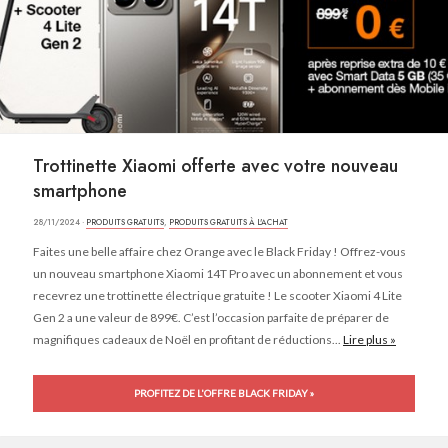
Trottinette Xiaomi offerte avec votre nouveau
smartphone
28/11/2024 ·
PRODUITS GRATUITS
,
PRODUITS GRATUITS À L'ACHAT
Faites une belle affaire chez Orange avec le Black Friday ! Offrez-vous
un nouveau smartphone Xiaomi 14T Pro avec un abonnement et vous
recevrez une trottinette électrique gratuite ! Le scooter Xiaomi 4 Lite
Gen 2 a une valeur de 899€. C’est l’occasion parfaite de préparer de
magnifiques cadeaux de Noël en profitant de réductions...
Lire plus »
PROFITEZ DE L'OFFRE BLACK FRIDAY »