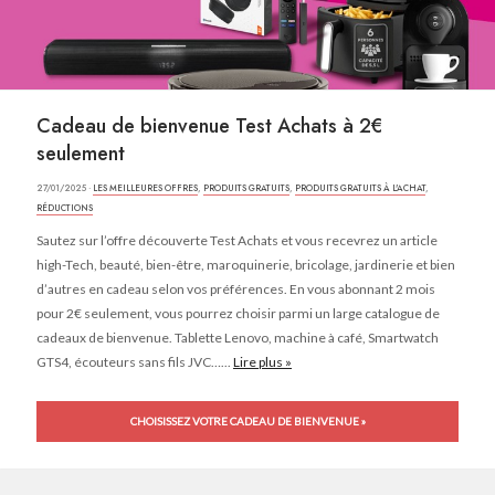
Cadeau de bienvenue Test Achats à 2€
seulement
27/01/2025 ·
LES MEILLEURES OFFRES
,
PRODUITS GRATUITS
,
PRODUITS GRATUITS À L'ACHAT
,
RÉDUCTIONS
Sautez sur l’offre découverte Test Achats et vous recevrez un article
high-Tech, beauté, bien-être, maroquinerie, bricolage, jardinerie et bien
d’autres en cadeau selon vos préférences. En vous abonnant 2 mois
pour 2€ seulement, vous pourrez choisir parmi un large catalogue de
cadeaux de bienvenue. Tablette Lenovo, machine à café, Smartwatch
GTS4, écouteurs sans fils JVC…...
Lire plus »
CHOISISSEZ VOTRE CADEAU DE BIENVENUE »