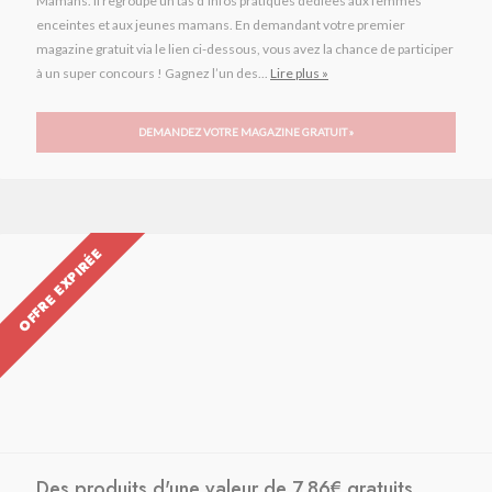
Mamans. Il regroupe un tas d’infos pratiques dédiées aux femmes
enceintes et aux jeunes mamans. En demandant votre premier
magazine gratuit via le lien ci-dessous, vous avez la chance de participer
à un super concours ! Gagnez l’un des...
Lire plus »
DEMANDEZ VOTRE MAGAZINE GRATUIT »
OFFRE EXPIRÉE
Des produits d'une valeur de 7,86€ gratuits