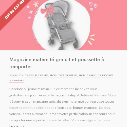
OFFRE EXPIRÉE
Magazine maternité gratuit et poussette à
remporter
20/04/2023 ·
CONCOURS GRATUITS
,
PRODUITS DE GROSSESSE
,
PRODUITS GRATUITS
,
PRODUITS
POUR BÉBÉS
Enceinte ou jeune maman ? En ce moment, inscrivez-vous
gratuitement pour recevoir le magazine digital Bébés et Mamans. Vous
découvrirez un magazine spécialisé en maternité qui regroupe toutes
les infos pratiques dédiées aux futures ou jeunes mamans. De plus,
vous validerez automatiquement votre participation au concours pour
remporter une superbe poussette bébé ! Vous avez également une...
Lire plus »