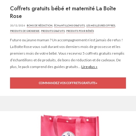
Coffrets gratuits bébé et maternité La Boîte
Rose
20/12/2024 ·
BONS DE RÉDUCTION
,
ÉCHANTILLONS GRATUITS
,
LES MEILLEURES OFFRES
,
PRODUITS DE GROSSESSE
,
PRODUITS GRATUITS
,
PRODUITS POUR BÉBÉS
Future ou jeune maman ? Un accompagnement n’est jamais de refus !
La Boîte Rose vous suit durant vos derniers mois de grossesse et les
premiers mois de votre bébé. Vous recevrez 5 coffrets gratuits remplis
d’échantillons et de produits, de bons de réduction et de cadeaux. De
plus, le pack comprend des guides gratuits...
Lire plus »
COMMANDEZ VOS COFFRETS GRATUITS »