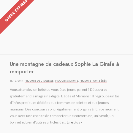
OFFRE EXPIRÉE
Une montagne de cadeaux Sophie La Girafe à
remporter
18/12/2019 ·
PRODUITS DE GROSSESSE
,
PRODUITS GRATUITS
,
PRODUITS POUR BÉBÉS
Vous attendez un bébé ou vous êtes jeune parent ? Découvrez
gratuitement le magazine digital Bébés et Mamans ! Il regroupe un tas
d’infos pratiques dédiées aux femmes enceintes et aux jeunes
mamans. Des concours sont régulièrement organisé. En ce moment,
vous avez une chance de remporter une couverture, un bavoir, un
bonnet et bien d’autres articles de...
Lire plus »