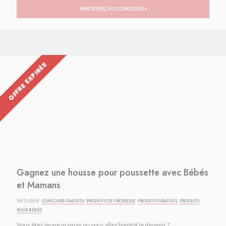
PARTICIPEZ AU CONCOURS »
OFFRE EXPIRÉE
Gagnez une housse pour poussette avec Bébés
et Mamans
20/11/2019 ·
CONCOURS GRATUITS
,
PRODUITS DE GROSSESSE
,
PRODUITS GRATUITS
,
PRODUITS
POUR BÉBÉS
Vous êtes jeune maman ou vous allez bientôt le devenir ?