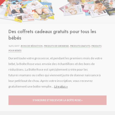
Des coffrets cadeaux gratuits pour tous les
bébés
16/01/2017 ·
BONS DE RÉDUCTION
,
PRODUITS DE GROSSESSE
,
PRODUITS GRATUITS
,
PRODUITS
POUR BÉBÉS
Durant toute votre grossesse, et pendant les premiers mois de votre
bébé, la Boîte Rose vous envoie des échantillons et des bons de
réductions. La Boîte Rose est spécialement créée pour les
futures mamans ou celles qui viennent juste de donner naissance à
leur petit bout de chou. Après votre inscription, vous recevrez
gratuitement une boîte remplie...
Lire plus »
S'INSCRIRE ET RECEVOIR LA BOÎTE ROSE »