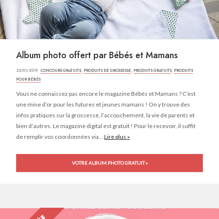
Album photo offert par Bébés et Mamans
25/01/2019 ·
CONCOURS GRATUITS
,
PRODUITS DE GROSSESSE
,
PRODUITS GRATUITS
,
PRODUITS
POUR BÉBÉS
Vous ne connaissez pas encore le magazine Bébés et Mamans ? C’est
une mine d’or pour les futures et jeunes mamans ! On y trouve des
infos pratiques sur la grossesse, l’accouchement, la vie de parents et
bien d’autres. Le magazine digital est gratuit ! Pour le recevoir, il suffit
de remplir vos coordonnées via...
Lire plus »
VOTRE ALBUM PHOTO GRATUIT »