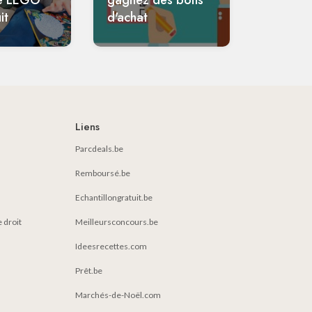
e LEGO
gagnez des bons
it
d'achat
Liens
Parcdeals.be
Remboursé.be
Echantillongratuit.be
e droit
Meilleursconcours.be
Ideesrecettes.com
Prêt.be
Marchés-de-Noël.com