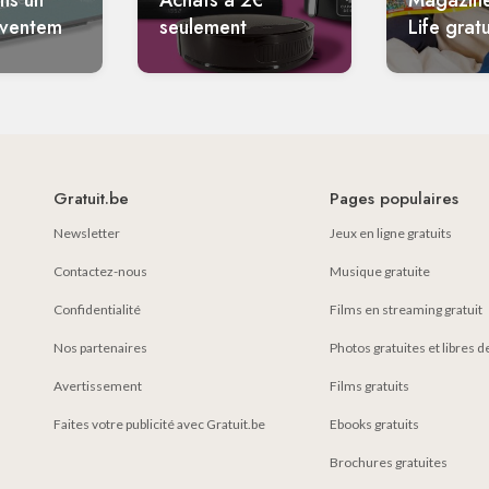
ans un
Achats à 2€
Magazin
aventem
seulement
Life gratu
Gratuit.be
Pages populaires
Newsletter
Jeux en ligne gratuits
Contactez-nous
Musique gratuite
Confidentialité
Films en streaming gratuit
Nos partenaires
Photos gratuites et libres d
Avertissement
Films gratuits
Faites votre publicité avec Gratuit.be
Ebooks gratuits
Brochures gratuites