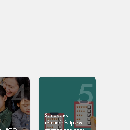
4
5
Sondages
rémunérés Ipsos :