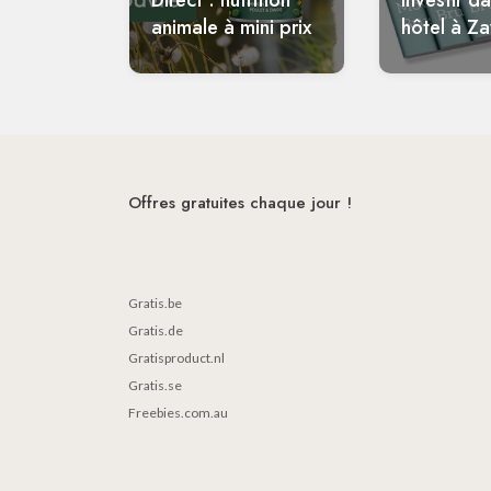
Direct : nutrition
investir d
animale à mini prix
hôtel à Z
Offres gratuites chaque jour !
Gratis.be
Gratis.de
Gratisproduct.nl
Gratis.se
Freebies.com.au