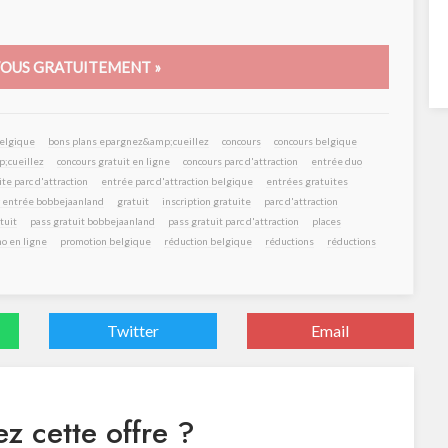
VOUS GRATUITEMENT »
belgique
bons plans epargnez&amp;cueillez
concours
concours belgique
;cueillez
concours gratuit en ligne
concours parc d'attraction
entrée duo
te parc d'attraction
entrée parc d'attraction belgique
entrées gratuites
 entrée bobbejaanland
gratuit
inscription gratuite
parc d'attraction
tuit
pass gratuit bobbejaanland
pass gratuit parc d'attraction
places
o en ligne
promotion belgique
réduction belgique
réductions
réductions
Twitter
Email
z cette offre ?