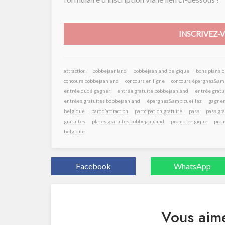
INSCRIVEZ-
attraction
bobbejaanland
bobbejaanland belgique
bons plans 
concours bobbejaanland
concours en ligne
concours épargnez&amp
entrée duo à gagner
entrée gratuite bobbejaanland
entrée gratui
entrées gratuites bobbejaanland
épargnez&amp;cueillez
gagner
belgique
parc d’attraction
partcipation gratuite
pass
pass gra
gratuites
places gratuites bobbejaanland
promo belgique
prom
belgique
Facebook
WhatsApp
Vous aime