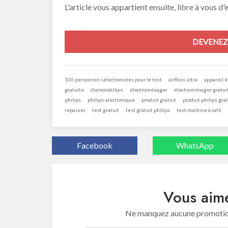
L'article vous appartient ensuite, libre à vous d'
DEVENEZ 
100 personnes sélectionnées pour le test
airfloss ultra
appareil 
gratuite
diamondclean
électroménager
électroménager gratui
philips
philips electronique
produit gratuit
produit philips grat
repasser
test gratuit
test gratuit philips
test machine à café
Facebook
WhatsApp
Vous aime
Ne manquez aucune promotion 