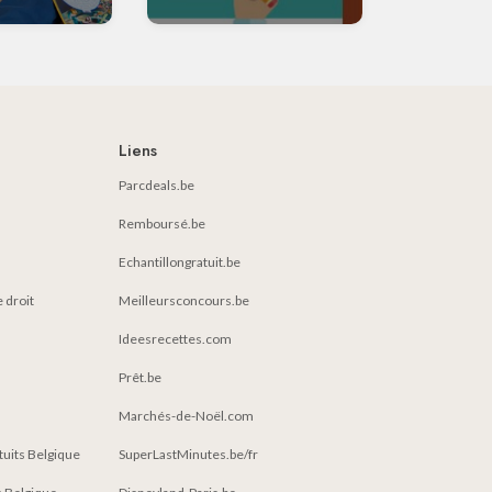
Liens
Parcdeals.be
Remboursé.be
Echantillongratuit.be
e droit
Meilleursconcours.be
Ideesrecettes.com
Prêt.be
Marchés-de-Noël.com
atuits Belgique
SuperLastMinutes.be/fr