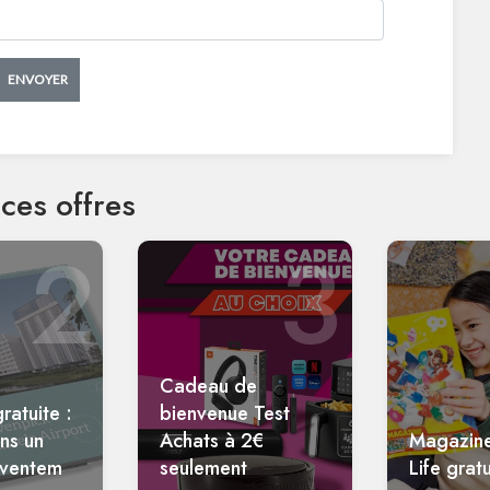
ENVOYER
ces offres
2
3
Cadeau de
ratuite :
bienvenue Test
ans un
Achats à 2€
Magazin
aventem
seulement
Life gratu