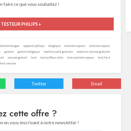
en faire ce que vous souhaitez !
TESTEUR PHILIPS »
électroménager
appareil philips
belgique
centrale vapeur
centrale vapeur
t
gratuit
gratuit belgique
machine café gratuite
machine senseo gratuite
uit
senseo gratuit
test
test airfloss ultra
test centrale vapeur
test fer à
test senseo
Twitter
Email
z cette offre ?
en vous inscrivant à notre newsletter !