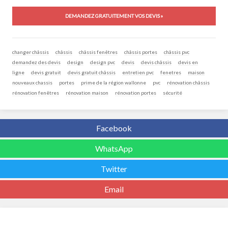
DEMANDEZ GRATUITEMENT VOS DEVIS »
changer châssis
châssis
châssis fenêtres
châssis portes
châssis pvc
demandez des devis
design
design pvc
devis
devis châssis
devis en
ligne
devis gratuit
devis gratuit châssis
entretien pvc
fenetres
maison
nouveaux chassis
portes
prime de la région wallonne
pvc
rénovation châssis
rénovation fenêtres
rénovation maison
rénovation portes
sécurité
Facebook
WhatsApp
Twitter
Email