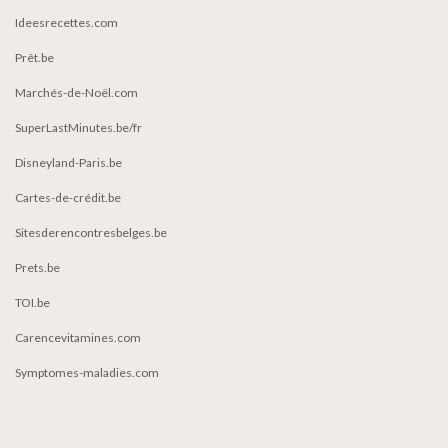
Ideesrecettes.com
Prêt.be
Marchés-de-Noël.com
SuperLastMinutes.be/fr
Disneyland-Paris.be
Cartes-de-crédit.be
Sitesderencontresbelges.be
Prets.be
TOI.be
Carencevitamines.com
Symptomes-maladies.com