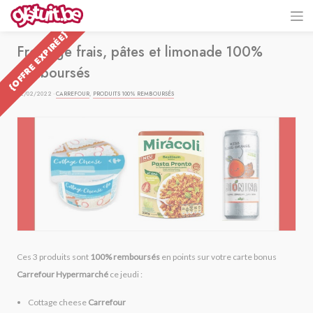
{OFFRE EXPIRÉE}
Fromage frais, pâtes et limonade 100%
remboursés
02/02/2022 ·
CARREFOUR
,
PRODUITS 100% REMBOURSÉS
Ces 3 produits sont
100% remboursés
en points sur votre carte bonus
Carrefour Hypermarché
ce jeudi :
Cottage cheese
Carrefour