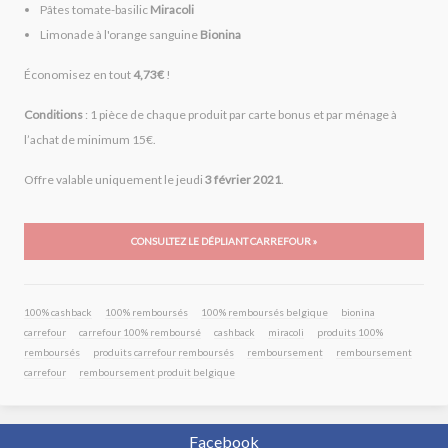
Pâtes tomate-basilic
Miracoli
Limonade à l'orange sanguine
Bionina
Économisez en tout
4,73€
!
Conditions
: 1 pièce de chaque produit par carte bonus et par ménage à
l’achat de minimum 15€.
Offre valable uniquement le jeudi
3 février 2021
.
CONSULTEZ LE DÉPLIANT CARREFOUR »
100% cashback
100% remboursés
100% remboursés belgique
bionina
carrefour
carrefour 100% remboursé
cashback
miracoli
produits 100%
remboursés
produits carrefour remboursés
remboursement
remboursement
carrefour
remboursement produit belgique
Facebook