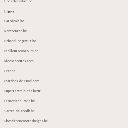
Bons de réduction
Liens
Parcdeals.be
Remboursé.be
Echantillongratuit.be
Meilleursconcours.be
Ideesrecettes.com
Prêt.be
Marchés-de-Noël.com
SuperLastMinutes.be/fr
Disneyland-Paris.be
Cartes-de-crédit.be
Sitesderencontresbelges.be