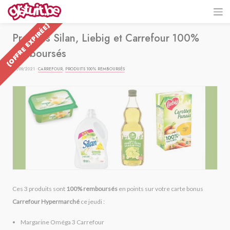
{OFFRE EXPIRÉE}
Produits Silan, Liebig et Carrefour 100%
remboursés
27/09/2021 ·
CARREFOUR
,
PRODUITS 100% REMBOURSÉS
Ces 3 produits sont
100% remboursés
en points sur votre carte bonus
Carrefour Hypermarché
ce jeudi :
Margarine Oméga 3 Carrefour