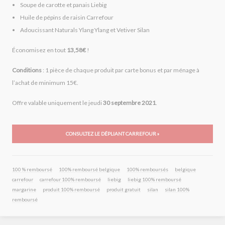
Soupe de carotte et panais Liebig
Huile de pépins de raisin Carrefour
Adoucissant Naturals Ylang Ylang et Vetiver Silan
Économisez en tout
13,58€
!
Conditions
: 1 pièce de chaque produit par carte bonus et par ménage à
l’achat de minimum 15€.
Offre valable uniquement le jeudi
30 septembre 2021
.
CONSULTEZ LE DÉPLIANT CARREFOUR »
100 % remboursé
100% remboursé belgique
100% remboursés
belgique
carrefour
carrefour 100% remboursé
liebig
liebig 100% remboursé
margarine
produit 100% remboursé
produit gratuit
silan
silan 100%
remboursé