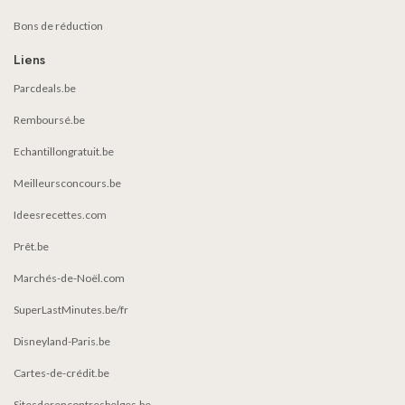
Bons de réduction
Liens
Parcdeals.be
Remboursé.be
Echantillongratuit.be
Meilleursconcours.be
Ideesrecettes.com
Prêt.be
Marchés-de-Noël.com
SuperLastMinutes.be/fr
Disneyland-Paris.be
Cartes-de-crédit.be
Sitesderencontresbelges.be