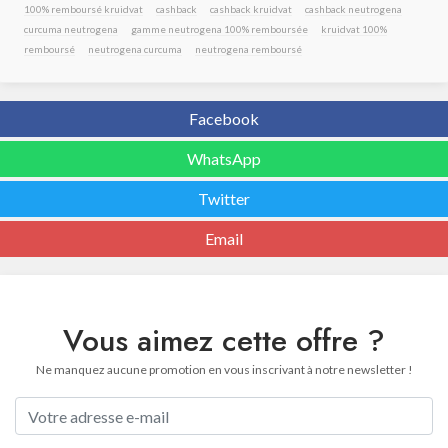
100% remboursé kruidvat
cashback
cashback kruidvat
cashback neutrogena
curcuma neutrogena
gamme neutrogena 100% remboursée
kruidvat 100%
remboursé
neutrogena curcuma
neutrogena remboursé
Facebook
WhatsApp
Twitter
Email
Vous aimez cette offre ?
Ne manquez aucune promotion en vous inscrivant à notre newsletter !