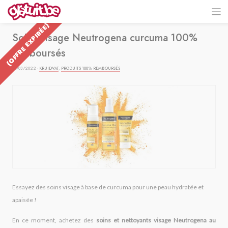
{OFFRE EXPIRÉE}
Soins visage Neutrogena curcuma 100%
remboursés
15/03/2022 ·
KRUIDVAT
,
PRODUITS 100% REMBOURSÉS
Essayez des soins visage à base de curcuma pour une peau hydratée et
apaisée !
En ce moment, achetez des
soins et nettoyants visage Neutrogena au