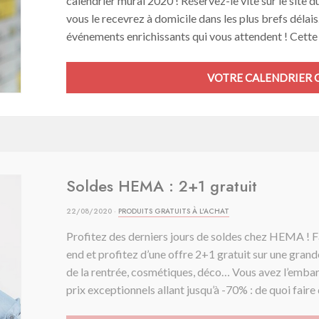
calendrier mural 2020 ! Réservez-le vite sur le site d
vous le recevrez à domicile dans les plus brefs déla
événements enrichissants qui vous attendent ! Cette o
VOTRE CALENDRIER G
Soldes HEMA : 2+1 gratuit
22/08/2020 ·
PRODUITS GRATUITS À L'ACHAT
Profitez des derniers jours de soldes chez HEMA ! F
end et profitez d’une offre 2+1 gratuit sur une grande 
de la rentrée, cosmétiques, déco… Vous avez l’embar
prix exceptionnels allant jusqu’à -70% : de quoi faire