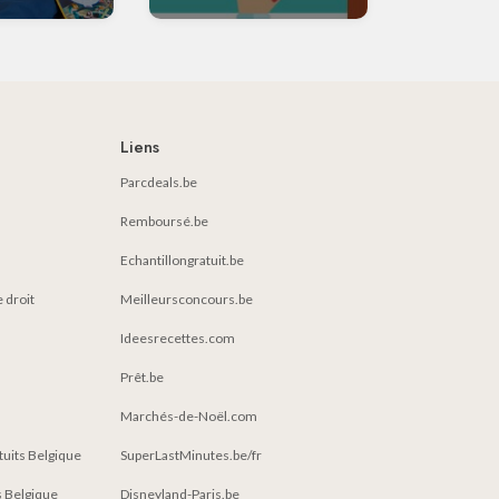
Liens
Parcdeals.be
Remboursé.be
Echantillongratuit.be
e droit
Meilleursconcours.be
Ideesrecettes.com
Prêt.be
Marchés-de-Noël.com
atuits Belgique
SuperLastMinutes.be/fr
 Belgique
Disneyland-Paris.be