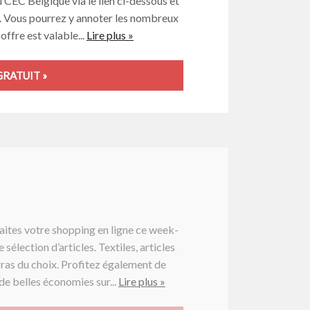
u CEC Belgique via le lien ci-dessous et
is. Vous pourrez y annoter les nombreux
ffre est valable...
Lire plus »
RATUIT »
aites votre shopping en ligne ce week-
sélection d’articles. Textiles, articles
ras du choix. Profitez également de
 de belles économies sur...
Lire plus »