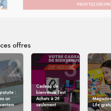
PROFITEZ DES PR
ces offres
2
3
Cadeau de
ratuite :
bienvenue Test
ans un
Achats à 2€
Magazin
aventem
seulement
Life gratu