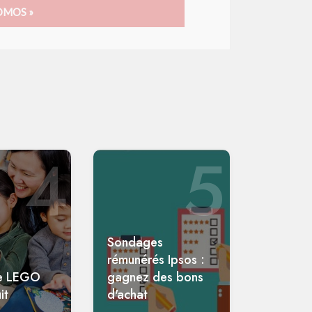
OMOS »
4
5
Sondages
rémunérés Ipsos :
e LEGO
gagnez des bons
it
d'achat