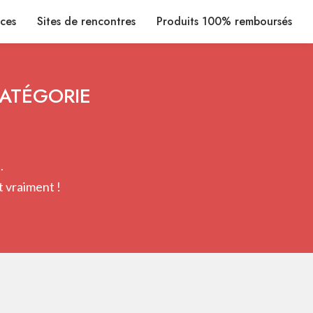
ices
Sites de rencontres
Produits 100% remboursés
CATÉGORIE
.
 vraiment !