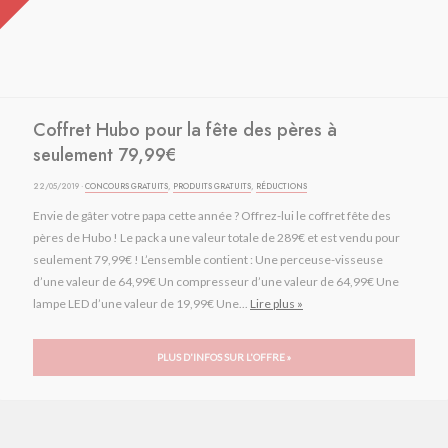
Coffret Hubo pour la fête des pères à
seulement 79,99€
22/05/2019 ·
CONCOURS GRATUITS
,
PRODUITS GRATUITS
,
RÉDUCTIONS
Envie de gâter votre papa cette année ? Offrez-lui le coffret fête des
pères de Hubo ! Le pack a une valeur totale de 289€ et est vendu pour
seulement 79,99€ ! L’ensemble contient : Une perceuse-visseuse
d’une valeur de 64,99€ Un compresseur d’une valeur de 64,99€ Une
lampe LED d’une valeur de 19,99€ Une...
Lire plus »
PLUS D'INFOS SUR L'OFFRE »