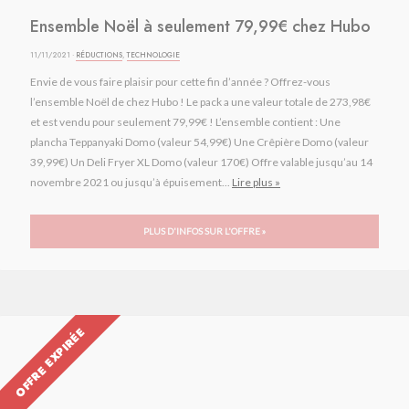
Ensemble Noël à seulement 79,99€ chez Hubo
11/11/2021 ·
RÉDUCTIONS
,
TECHNOLOGIE
Envie de vous faire plaisir pour cette fin d’année ? Offrez-vous
l’ensemble Noël de chez Hubo ! Le pack a une valeur totale de 273,98€
et est vendu pour seulement 79,99€ ! L’ensemble contient : Une
plancha Teppanyaki Domo (valeur 54,99€) Une Crêpière Domo (valeur
39,99€) Un Deli Fryer XL Domo (valeur 170€) Offre valable jusqu’au 14
novembre 2021 ou jusqu’à épuisement...
Lire plus »
PLUS D'INFOS SUR L'OFFRE »
OFFRE EXPIRÉE