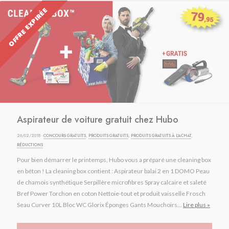
OFFRE EXPIRÉE
Aspirateur de voiture gratuit chez Hubo
26/02/2018 ·
CONCOURS GRATUITS
,
PRODUITS GRATUITS
,
PRODUITS GRATUITS À L'ACHAT
,
RÉDUCTIONS
Pour bien démarrer le printemps, Hubo vous a préparé une cleaning box
en béton ! La cleaning box contient : Aspirateur balai 2 en 1 DOMO Peau
de chamois synthétique Serpillère microfibres Spray calcaire et saleté
Bref Power Torchon en coton Nettoie-tout et produit vaisselle Frosch
Seau Curver 10L Bloc WC Glorix Éponges Gants Mouchoirs...
Lire plus »