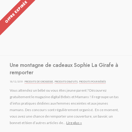
OFFRE EXPIRÉE
Une montagne de cadeaux Sophie La Girafe à
remporter
18/12/2019 ·
PRODUITS DE GROSSESSE
,
PRODUITS GRATUITS
,
PRODUITS POUR BÉBÉS
Vous attendez un bébé ou vous êtes jeune parent ? Découvrez
gratuitement le magazine digital Bébés et Mamans ! Il regroupe un tas
d’infos pratiques dédiées aux femmes enceintes et aux jeunes
mamans. Des concours sont régulièrement organisé. En ce moment,
vous avez une chance de remporter une couverture, un bavoir, un
bonnet et bien d’autres articles de...
Lire plus »