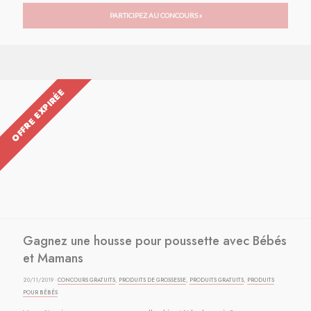
PARTICIPEZ AU CONCOURS »
OFFRE EXPIRÉE
Gagnez une housse pour poussette avec Bébés
et Mamans
20/11/2019 ·
CONCOURS GRATUITS
,
PRODUITS DE GROSSESSE
,
PRODUITS GRATUITS
,
PRODUITS
POUR BÉBÉS