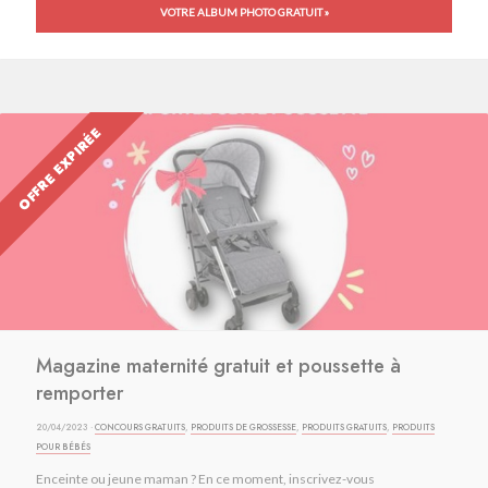
VOTRE ALBUM PHOTO GRATUIT »
OFFRE EXPIRÉE
Magazine maternité gratuit et poussette à
remporter
20/04/2023 ·
CONCOURS GRATUITS
,
PRODUITS DE GROSSESSE
,
PRODUITS GRATUITS
,
PRODUITS
POUR BÉBÉS
Enceinte ou jeune maman ? En ce moment, inscrivez-vous