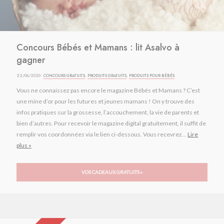
Concours Bébés et Mamans : lit Asalvo à
gagner
22/06/2020 ·
CONCOURS GRATUITS
,
PRODUITS GRATUITS
,
PRODUITS POUR BÉBÉS
Vous ne connaissez pas encore le magazine Bébés et Mamans ? C’est
une mine d’or pour les futures et jeunes mamans ! On y trouve des
infos pratiques sur la grossesse, l’accouchement, la vie de parents et
bien d’autres. Pour recevoir le magazine digital gratuitement, il suffit de
remplir vos coordonnées via le lien ci-dessous. Vous recevrez...
Lire
plus »
VOS CADEAUX GRATUITS »