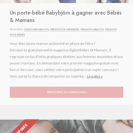
Un porte-bébé Babybjörn à gagner avec Bébés
& Mamans
08/10/2019 ·
CONCOURS GRATUITS
,
PRODUITS DE GROSSESSE
,
PRODUITS GRATUITS
,
PRODUITS
POUR BÉBÉS
Vous êtes jeune maman ou bientôt en phase de l’être ?
Découvrez gratuitement le magazine digital Bébés et Mamans. Il
regroupe un tas d’infos pratiques dédiées aux femmes enceintes et aux
jeunes mamans. En demandant votre premier magazine gratuit via le
lien ci-dessous, vous validez votre participation à un super concours !
Vous aurez la chance de remporter un superbe...
Lire plus »
PARTICIPEZ AU CONCOURS »