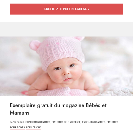
PROFITEZ DE L'OFFRE CADEAU »
Exemplaire gratuit du magazine Bébés et
Mamans
04/02/2020 ·
CONCOURS GRATUITS
,
PRODUITS DE GROSSESSE
,
PRODUITS GRATUITS
,
PRODUITS
POUR BÉBÉS
,
RÉDUCTIONS