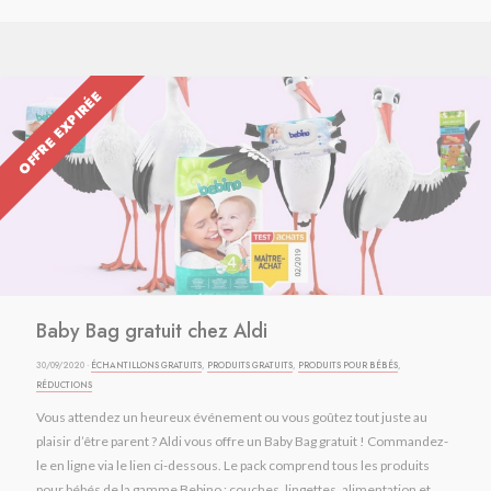
OFFRE EXPIRÉE
Baby Bag gratuit chez Aldi
30/09/2020 ·
ÉCHANTILLONS GRATUITS
,
PRODUITS GRATUITS
,
PRODUITS POUR BÉBÉS
,
RÉDUCTIONS
Vous attendez un heureux événement ou vous goûtez tout juste au
plaisir d’être parent ? Aldi vous offre un Baby Bag gratuit ! Commandez-
le en ligne via le lien ci-dessous. Le pack comprend tous les produits
pour bébés de la gamme Bebino : couches, lingettes, alimentation et