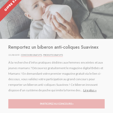
OFFRE EXPIRÉE
Remportez un biberon anti-coliques Suavinex
23/09/2019 ·
CONCOURS GRATUITS
,
PRODUITS GRATUITS
À la recherche d’infos pratiques dédiées aux femmes enceintes et aux
jeunes mamans ? Découvrez gratuitement le magazine digital Bébés et
Mamans ! En demandant votre premier magazine gratuit via le lien ci-
dessous, vous validez votre participation au grand concours pour
remporter un biberon anti-coliques Suavinex ! Ce biberon innovant
dispose d’un système de poche qui imite la forme des...
Lire plus »
PARTICIPEZ AU CONCOURS »