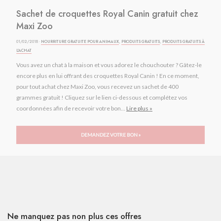
Sachet de croquettes Royal Canin gratuit chez
Maxi Zoo
01/02/2018 ·
NOURRITURE GRATUITE POUR ANIMAUX
,
PRODUITS GRATUITS
,
PRODUITS GRATUITS À
L'ACHAT
Vous avez un chat à la maison et vous adorez le chouchouter ? Gâtez-le
encore plus en lui offrant des croquettes Royal Canin ! En ce moment,
pour tout achat chez Maxi Zoo, vous recevez un sachet de 400
grammes gratuit ! Cliquez sur le lien ci-dessous et complétez vos
coordonnées afin de recevoir votre bon...
Lire plus »
DEMANDEZ VOTRE BON »
Ne manquez pas non plus ces offres