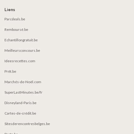
Liens
Parcdeals.be
Remboursé.be
Echantillongratuit.be
Meilleursconcours.be
Ideesrecettes.com
Prêt.be
Marchés-de-Noël.com
SuperLastMinutes.be/fr
Disneyland-Paris.be
Cartes-de-crédit.be
Sitesderencontresbelges.be