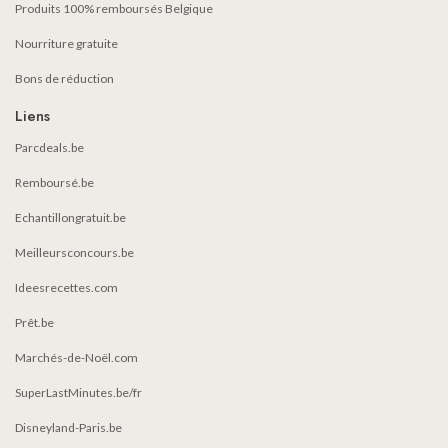
Produits 100% remboursés Belgique
Nourriture gratuite
Bons de réduction
Liens
Parcdeals.be
Remboursé.be
Echantillongratuit.be
Meilleursconcours.be
Ideesrecettes.com
Prêt.be
Marchés-de-Noël.com
SuperLastMinutes.be/fr
Disneyland-Paris.be