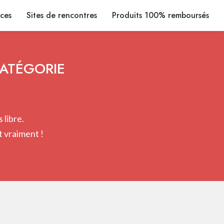
ices
Sites de rencontres
Produits 100% remboursés
CATÉGORIE
 libre.
 vraiment !