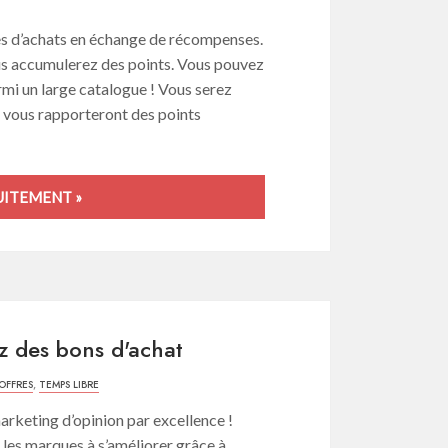
es d’achats en échange de récompenses.
us accumulerez des points. Vous pouvez
mi un large catalogue ! Vous serez
i vous rapporteront des points
UITEMENT »
z des bons d'achat
 OFFRES
,
TEMPS LIBRE
arketing d’opinion par excellence !
r les marques à s’améliorer grâce à