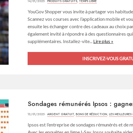
14/01/2025 ·
PRODUITS GRATUITS
,
TEMPS LIBRE
YouGov Shopper vous invite à partager vos habitud
Scannez vos courses avec l’application mobile et vo
ensuite les échanger contre des cadeaux au choix par
également invité à répondre à des questionnaires qu
supplémentaires. Installez-vite...
Lire plus »
INSCRIVEZ-VOUS GRAT
Sondages rémunérés Ipsos : gagne
13/01/2025 ·
ARGENT GRATUIT
,
BONS DE RÉDUCTION
,
LES MEILLEURES
Ipsos est l’entreprise de sondages rémunérés et de m
Avec les enquêtes en ligne I-Say, Ipsos souhaite aide