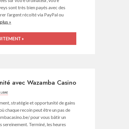
es sur votre ordinateur, votre
eys sont très bien payés avec des
er l’argent récolté via PayPal ou
 plus »
UITEMENT »
tunité avec Wazamba Casino
 LIBRE
ent, stratégie et opportunité de gains
ù chaque recoin peut être un pas de
ambacasino.be/ pour vous bâtir un
plus sereinement. Terminé, les heures