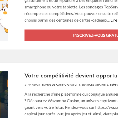
gratuitement et de répondre à des enquêtes rémunéré
smartphone ou votre tablette. Les sondages TopSurv
récompenses compétitives. Vous pouvez ensuite retir
choisis parmi des centaines de cartes-cadeaux...
Lire
INSCRIVEZ-VOUS GRAT
Votre compétitivité devient oppor
21/01/2025 ·
BONUS DE CASINO GRATUITS
,
SERVICES GRATUITS
,
TEMPS
À la recherche d’une plateforme qui conjugue amusem
? Découvrez Wazamba Casino, un univers captivant o
géant vers votre futur. Rendez-vous sur https://waz
capital jour après jour, jeu après jeu et, ainsi, vivre 