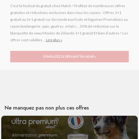
C’est le festival du gratuit chez Match ! Profitez de nombreuses offres
gratuites et réductions exclusives dans tous les rayons : Offres 1+1
gratuit ou 2+1 gratuit sur de nombreux fruits et légumes Promotions au
rayon boulangerie : pain, gaufres, éclairs… 33% de réduction sur la
blanquette de veau Moules de Zélande 1+1 gratuit Et bien d’autres ! Les
offres sont valables...
Lire plus »
CONSULTEZ LE DÉPLIANT EN LIGNE »
Ne manquez pas non plus ces offres