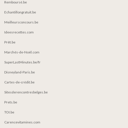
Remboursé.be
Echantillongratuit.be
Meilleursconcours.be
Ideesrecettes.com
Prêt.be
Marchés-de-Noël.com
SuperLastMinutes.be/fr
Disneyland-Paris.be
Cartes-de-crédit.be
Sitesderencontresbelges.be
Prets.be
TOI.be
Carencevitamines.com