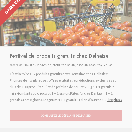
OFFRE EXPIRÉE
Festival de produits gratuits chez Delhaize
09/03/2018 ·
NOURRITURE GRATUITE
,
PRODUITS GRATUITS
,
PRODUITS GRATUITS À L'ACHAT
C’est la foire aux produits gratuits cette semaine chez Delhaize !
Profitez de nombreuses offres gratuites et réductions exclusives sur
plus de 100 produits : Filet de poitrine de poulet 900g 1 + 1 gratuit 9
mini-fondants au chocolat 1 + 1 gratuit Pâtes farcies Bertagni 1 + 1
gratuit Crème glacée Magnum 1 + 1 gratuit Et bien d’autres !...
Lire plus »
CONSULTEZ LE DÉPLIANT DELHAIZE »