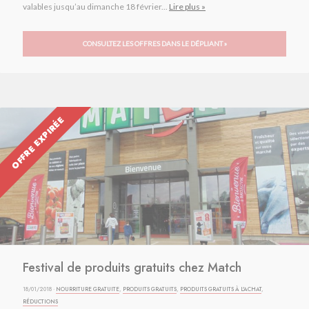
valables jusqu’au dimanche 18 février...
Lire plus »
CONSULTEZ LES OFFRES DANS LE DÉPLIANT »
OFFRE EXPIRÉE
Festival de produits gratuits chez Match
18/01/2018 ·
NOURRITURE GRATUITE
,
PRODUITS GRATUITS
,
PRODUITS GRATUITS À L'ACHAT
,
RÉDUCTIONS