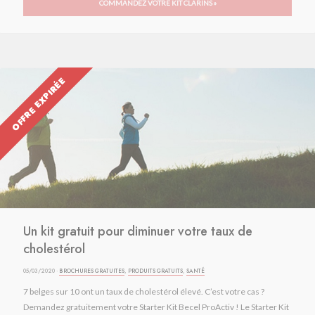
COMMANDEZ VOTRE KIT CLARINS »
OFFRE EXPIRÉE
Un kit gratuit pour diminuer votre taux de
cholestérol
05/03/2020 ·
BROCHURES GRATUITES
,
PRODUITS GRATUITS
,
SANTÉ
7 belges sur 10 ont un taux de cholestérol élevé. C’est votre cas ?
Demandez gratuitement votre Starter Kit Becel ProActiv ! Le Starter Kit