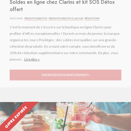
Soldes en ligne chez Clarins et kit SOS Détox
offert
16/01/2020 ·
PRODUITS GRATUITS
,
PRODUITS GRATUITS À L'ACHAT
,
RÉDUCTIONS
C’est le moment de s’inscrire sur la boutique en ligne Clarins pour
profiter d’offres exceptionnelles ! Durant ce mois de janvier, la marque
organise les Jours Privilèges : des soldes incroyables sur une grande
sélection de produits. En créant votre compte, vous bénéficierez de
10% de réduction supplémentaire sur votre commande. De plus, vous
pouvez...
Lire plus »
INSCRIVEZ-VOUS GRATUITEMENT »
OFFRE EXPIRÉE