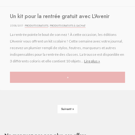
Un kit pour la rentrée gratuit avec L'Avenir
27/08/2017 ·
PRODUITS GRATUITS
,
PRODUITS GRATUITS À L'ACHAT
La rentrée pointe le bout de son nez ! À cette occasion, les éditions
L’Avenir vous offrent un kit scolaire ! Cette semaine avec votre journal,
recevez un plumier rempli de stylos, feutres, marqueurs et autres
indispensables pour la rentrée des classes. La trousse est disponible en
3 différents coloris et elle contient 10 objets...
Lire plus »
»
Suivant »