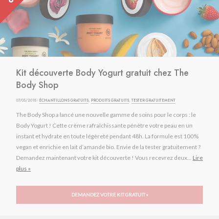
Kit découverte Body Yogurt gratuit chez The
Body Shop
07/05/2018 ·
ÉCHANTILLONS GRATUITS
,
PRODUITS GRATUITS
,
TESTER GRATUITEMENT
The Body Shop a lancé une nouvelle gamme de soins pour le corps : le
Body Yogurt ! Cette crème rafraîchissante pénètre votre peau en un
instant et hydrate en toute légèreté pendant 48h. La formule est 100%
vegan et enrichie en lait d’amande bio. Envie de la tester gratuitement ?
Demandez maintenant votre kit découverte ! Vous recevrez deux...
Lire
plus »
DEMANDEZ VOTRE KIT GRATUIT »