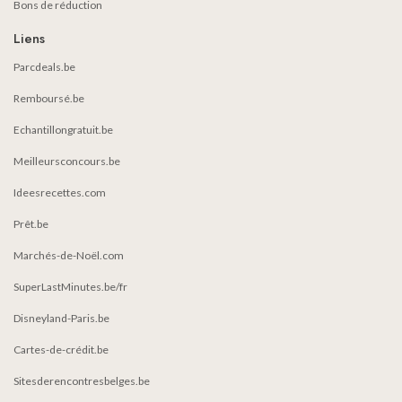
Bons de réduction
Liens
Parcdeals.be
Remboursé.be
Echantillongratuit.be
Meilleursconcours.be
Ideesrecettes.com
Prêt.be
Marchés-de-Noël.com
SuperLastMinutes.be/fr
Disneyland-Paris.be
Cartes-de-crédit.be
Sitesderencontresbelges.be