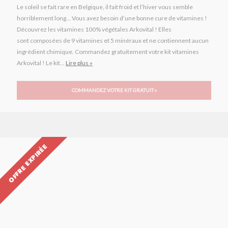
Le soleil se fait rare en Belgique, il fait froid et l’hiver vous semble
horriblement long… Vous avez besoin d’une bonne cure de vitamines !
Découvrez les vitamines 100% végétales Arkovital ! Elles
sont composées de 9 vitamines et 5 minéraux et ne contiennent aucun
ingrédient chimique. Commandez gratuitement votre kit vitamines
Arkovital ! Le kit...
Lire plus »
COMMANDEZ VOTRE KIT GRATUIT »
OFFRE EXPIRÉE