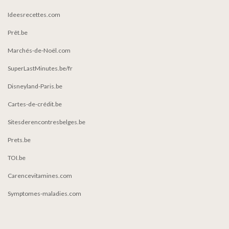
Ideesrecettes.com
Prêt.be
Marchés-de-Noël.com
SuperLastMinutes.be/fr
Disneyland-Paris.be
Cartes-de-crédit.be
Sitesderencontresbelges.be
Prets.be
TOI.be
Carencevitamines.com
Symptomes-maladies.com