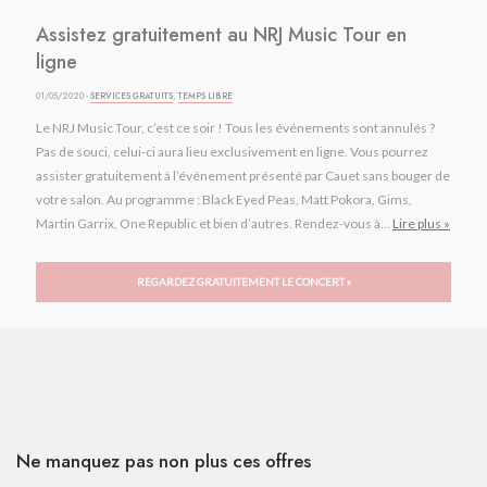
Assistez gratuitement au NRJ Music Tour en
ligne
01/05/2020 ·
SERVICES GRATUITS
,
TEMPS LIBRE
Le NRJ Music Tour, c’est ce soir ! Tous les événements sont annulés ?
Pas de souci, celui-ci aura lieu exclusivement en ligne. Vous pourrez
assister gratuitement à l’événement présenté par Cauet sans bouger de
votre salon. Au programme : Black Eyed Peas, Matt Pokora, Gims,
Martin Garrix, One Republic et bien d’autres. Rendez-vous à...
Lire plus »
REGARDEZ GRATUITEMENT LE CONCERT »
Ne manquez pas non plus ces offres