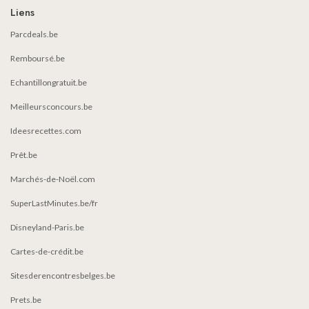
Liens
Parcdeals.be
Remboursé.be
Echantillongratuit.be
Meilleursconcours.be
Ideesrecettes.com
Prêt.be
Marchés-de-Noël.com
SuperLastMinutes.be/fr
Disneyland-Paris.be
Cartes-de-crédit.be
Sitesderencontresbelges.be
Prets.be