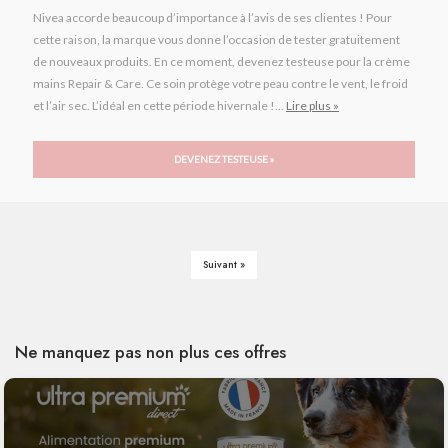
Nivea accorde beaucoup d’importance à l’avis de ses clientes ! Pour
cette raison, la marque vous donne l’occasion de tester gratuitement
de nouveaux produits. En ce moment, devenez testeuse pour la crème
mains Repair & Care. Ce soin protège votre peau contre le vent, le froid
et l’air sec. L’idéal en cette période hivernale !...
Lire plus »
DEVENEZ TESTEUSE »
Suivant »
Ne manquez pas non plus ces offres