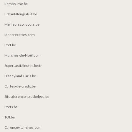
Remboursé.be
Echantillongratuit.be
Meilleursconcours.be
Ideesrecettes.com
Prêt.be
Marchés-de-Noël.com
SuperLastMinutes.be/fr
Disneyland-Paris.be
Cartes-de-crédit.be
Sitesderencontresbelges.be
Prets.be
TOI.be
Carencevitamines.com