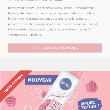
06/12/2019 ·
PRODUITS GRATUITS
,
TESTER GRATUITEMENT
Retrouver un visage lisse et exfolié, ça vous tente ? En ce moment,
testez gratuitement le nouveau gommage au riz à base de myrtilles
bio de Nivea ! Débarrassez-vous de toutes les cellules mortes
présentes sur votre peau grâce à ce soin. Inscrivez-vous sur le site de
Nivea via le lien ci-dessous et vous ferez peut-être partie des 50
sélectionnées...
Lire plus »
TESTEZ GRATUITEMENT LE GOMMAGE »
OFFRE EXPIRÉE