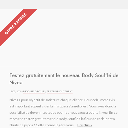
OFFRE EXPIRÉE
Testez gratuitement le nouveau Body Soufflé de
Nivea
15/05/2019 ·
PRODUITS GRATUITS
,
TESTER GRATUITEMENT
Nivea a pour objectif de satisfaire chaque cliente. Pour cela, votre avis
est important et peut aider la marque à s’améliorer ! Vous avez donc la
possibilité de devenir testeuse pour les nouveaux produits Nivea. En ce
moment, testez gratuitement le Body Soufflé à la fleur de cerisier et à
l’huile de jojoba ! Cette crème légère vous...
Lire plus »