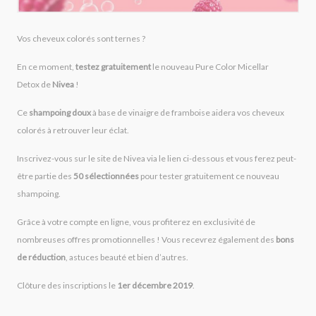
Vos cheveux colorés sont ternes ?
En ce moment,
testez
gratuitement
le nouveau Pure Color Micellar
Detox de
Nivea
!
Ce
shampoing doux
à base de vinaigre de framboise aidera vos cheveux
colorés à retrouver leur éclat.
Inscrivez-vous sur le site de Nivea via le lien ci-dessous et vous ferez peut-
être partie des
50 sélectionnées
pour tester gratuitement ce nouveau
shampoing.
Grâce à votre compte en ligne, vous profiterez en exclusivité de
nombreuses offres promotionnelles ! Vous recevrez également des
bons
de réduction
, astuces beauté et bien d’autres.
Clôture des inscriptions le
1er décembre 2019
.