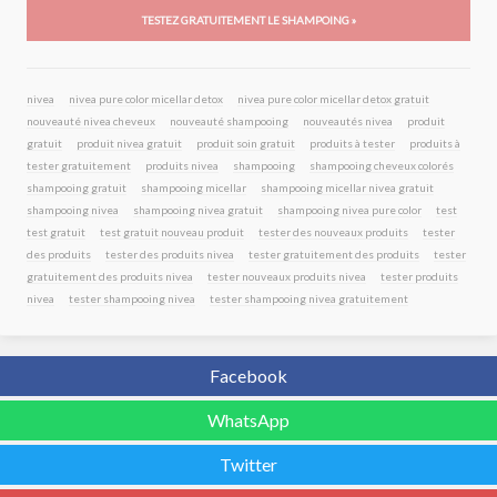
TESTEZ GRATUITEMENT LE SHAMPOING »
nivea
nivea pure color micellar detox
nivea pure color micellar detox gratuit
nouveauté nivea cheveux
nouveauté shampooing
nouveautés nivea
produit
gratuit
produit nivea gratuit
produit soin gratuit
produits à tester
produits à
tester gratuitement
produits nivea
shampooing
shampooing cheveux colorés
shampooing gratuit
shampooing micellar
shampooing micellar nivea gratuit
shampooing nivea
shampooing nivea gratuit
shampooing nivea pure color
test
test gratuit
test gratuit nouveau produit
tester des nouveaux produits
tester
des produits
tester des produits nivea
tester gratuitement des produits
tester
gratuitement des produits nivea
tester nouveaux produits nivea
tester produits
nivea
tester shampooing nivea
tester shampooing nivea gratuitement
Facebook
WhatsApp
Twitter