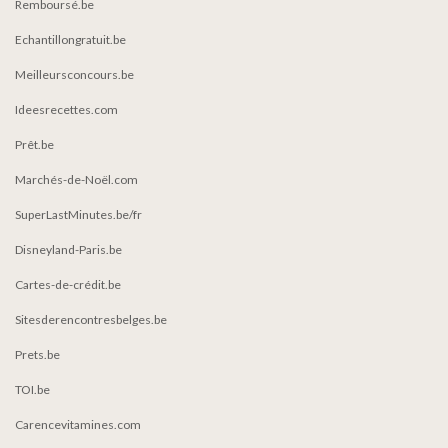
Remboursé.be
Echantillongratuit.be
Meilleursconcours.be
Ideesrecettes.com
Prêt.be
Marchés-de-Noël.com
SuperLastMinutes.be/fr
Disneyland-Paris.be
Cartes-de-crédit.be
Sitesderencontresbelges.be
Prets.be
TOI.be
Carencevitamines.com