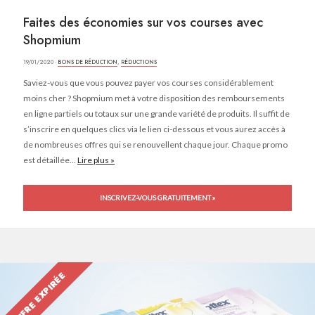
Faites des économies sur vos courses avec
Shopmium
19/01/2020 ·
BONS DE RÉDUCTION
,
RÉDUCTIONS
Saviez-vous que vous pouvez payer vos courses considérablement
moins cher ? Shopmium met à votre disposition des remboursements
en ligne partiels ou totaux sur une grande variété de produits. Il suffit de
s’inscrire en quelques clics via le lien ci-dessous et vous aurez accès à
de nombreuses offres qui se renouvellent chaque jour. Chaque promo
est détaillée...
Lire plus »
INSCRIVEZ-VOUS GRATUITEMENT »
OFFRE EXPIRÉE