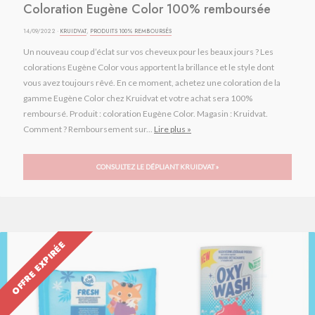
Coloration Eugène Color 100% remboursée
14/09/2022 ·
KRUIDVAT
,
PRODUITS 100% REMBOURSÉS
Un nouveau coup d’éclat sur vos cheveux pour les beaux jours ? Les
colorations Eugène Color vous apportent la brillance et le style dont
vous avez toujours rêvé. En ce moment, achetez une coloration de la
gamme Eugène Color chez Kruidvat et votre achat sera 100%
remboursé. Produit : coloration Eugène Color. Magasin : Kruidvat.
Comment ? Remboursement sur...
Lire plus »
CONSULTEZ LE DÉPLIANT KRUIDVAT »
OFFRE EXPIRÉE