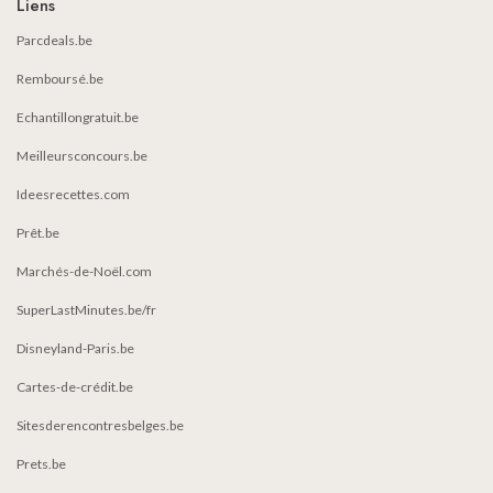
Liens
Parcdeals.be
Remboursé.be
Echantillongratuit.be
Meilleursconcours.be
Ideesrecettes.com
Prêt.be
Marchés-de-Noël.com
SuperLastMinutes.be/fr
Disneyland-Paris.be
Cartes-de-crédit.be
Sitesderencontresbelges.be
Prets.be