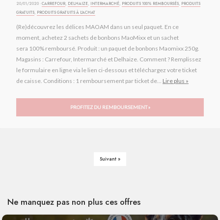
20/01/2020 ·
CARREFOUR
,
DELHAIZE
,
INTERMARCHÉ
,
PRODUITS 100% REMBOURSÉS
,
PRODUITS
GRATUITS
,
PRODUITS GRATUITS À L'ACHAT
(Re)découvrez les délices MAOAM dans un seul paquet. En ce
moment, achetez 2 sachets de bonbons MaoMixx et un sachet
sera 100% remboursé. Produit : un paquet de bonbons Maomixx 250g.
Magasins : Carrefour, Intermarché et Delhaize. Comment ? Remplissez
le formulaire en ligne via le lien ci-dessous et téléchargez votre ticket
de caisse. Conditions : 1 remboursement par ticket de...
Lire plus »
PROFITEZ DU REMBOURSEMENT »
Suivant »
Ne manquez pas non plus ces offres