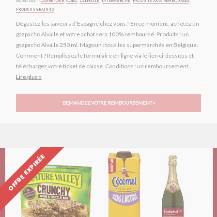
06/04/2021 ·
CARREFOUR
,
CORA
,
DELHAIZE
,
INTERMARCHÉ
,
PRODUITS 100% REMBOURSÉS
,
PRODUITS GRATUITS
Dégustez les saveurs d’Espagne chez vous ! En ce moment, achetez un
gazpacho Alvalle et votre achat sera 100% remboursé. Produits : un
gazpacho Alvalle 250 ml. Magasin : tous les supermarchés en Belgique.
Comment ? Remplissez le formulaire en ligne via le lien ci-dessous et
téléchargez votre ticket de caisse. Conditions : un remboursement...
Lire plus »
DEMANDEZ VOTRE REMBOURSEMENT »
OFFRE EXPIRÉE