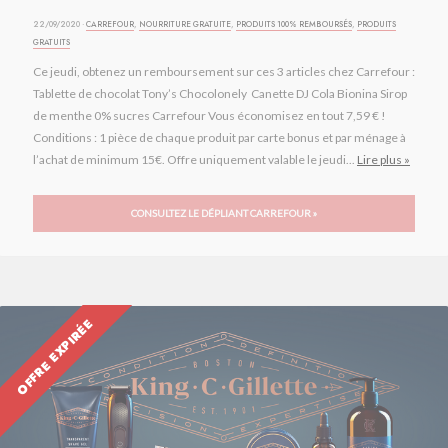
22/09/2020 ·
CARREFOUR
,
NOURRITURE GRATUITE
,
PRODUITS 100% REMBOURSÉS
,
PRODUITS
GRATUITS
Ce jeudi, obtenez un remboursement sur ces 3 articles chez Carrefour :
Tablette de chocolat Tony’s Chocolonely Canette DJ Cola Bionina Sirop
de menthe 0% sucres Carrefour Vous économisez en tout 7,59 € !
Conditions : 1 pièce de chaque produit par carte bonus et par ménage à
l’achat de minimum 15€. Offre uniquement valable le jeudi...
Lire plus »
CONSULTEZ LE DÉPLIANT CARREFOUR »
OFFRE EXPIRÉE