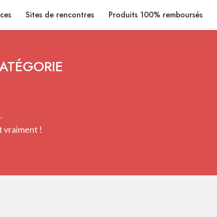
ices
Sites de rencontres
Produits 100% remboursés
CATÉGORIE
.
 vraiment !