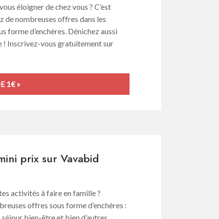
vous éloigner de chez vous ? C’est
ez de nombreuses offres dans les
ous forme d’enchères. Dénichez aussi
ue ! Inscrivez-vous gratuitement sur
E 1€ »
mini prix sur Vavabid
s activités à faire en famille ?
reuses offres sous forme d’enchères :
, séjour bien-être et bien d’autres.