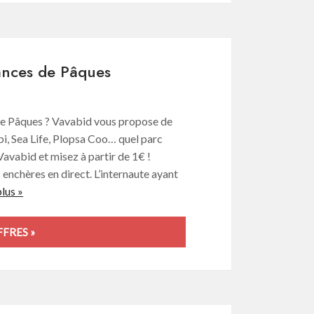
cances de Pâques
 de Pâques ? Vavabid vous propose de
i, Sea Life, Plopsa Coo… quel parc
Vavabid et misez à partir de 1€ !
s enchères en direct. L’internaute ayant
plus »
FRES »