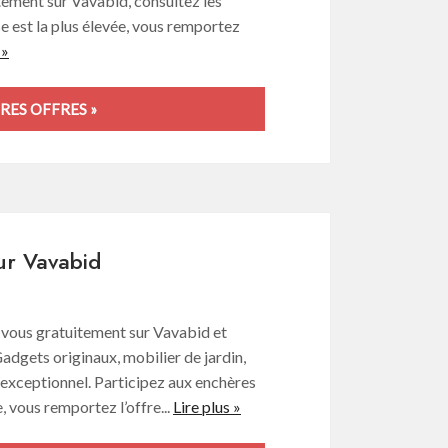
itement sur Vavabid, consultez les
se est la plus élevée, vous remportez
 »
RES OFFRES »
sur Vavabid
z-vous gratuitement sur Vavabid et
Gadgets originaux, mobilier de jardin,
exceptionnel. Participez aux enchères
e, vous remportez l’offre...
Lire plus »