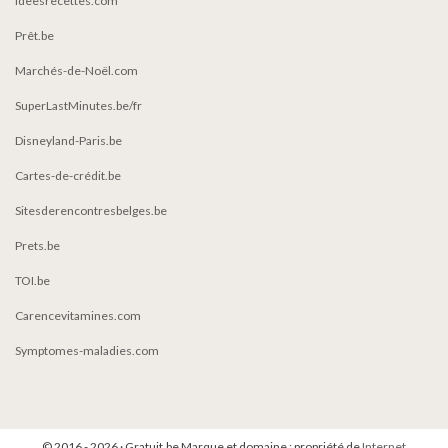
Ideesrecettes.com
Prêt.be
Marchés-de-Noël.com
SuperLastMinutes.be/fr
Disneyland-Paris.be
Cartes-de-crédit.be
Sitesderencontresbelges.be
Prets.be
TOI.be
Carencevitamines.com
Symptomes-maladies.com
© 2016 - 2026 · Gratuit.be Marque et domaine : propriété de
Internet