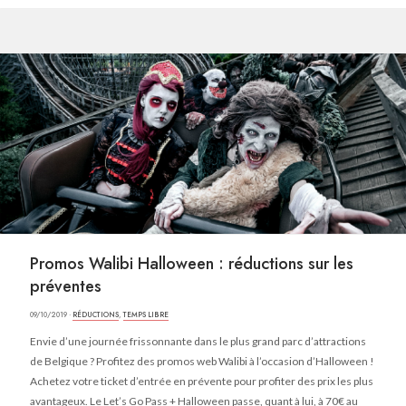
Promos Walibi Halloween : réductions sur les
préventes
09/10/2019 ·
RÉDUCTIONS
,
TEMPS LIBRE
Envie d’une journée frissonnante dans le plus grand parc d’attractions
de Belgique ? Profitez des promos web Walibi à l’occasion d’Halloween !
Achetez votre ticket d’entrée en prévente pour profiter des prix les plus
avantageux. Le Let’s Go Pass + Halloween passe, quant à lui, à 70€ au