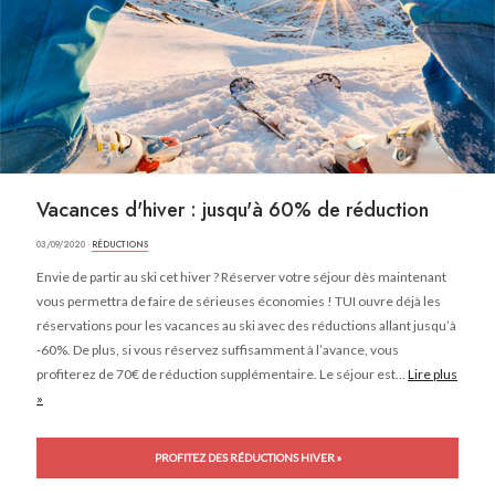
Vacances d'hiver : jusqu'à 60% de réduction
03/09/2020 ·
RÉDUCTIONS
Envie de partir au ski cet hiver ? Réserver votre séjour dès maintenant
vous permettra de faire de sérieuses économies ! TUI ouvre déjà les
réservations pour les vacances au ski avec des réductions allant jusqu’à
-60%. De plus, si vous réservez suffisamment à l’avance, vous
profiterez de 70€ de réduction supplémentaire. Le séjour est...
Lire plus
»
PROFITEZ DES RÉDUCTIONS HIVER »