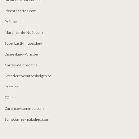
Ideesrecettes.com
Prêt.be
Marchés-de-Noël.com
SuperLastMinutes.be/fr
Disneyland-Paris.be
Cartes-de-crédit.be
Sitesderencontresbelges.be
Prets.be
TOI.be
Carencevitamines.com
Symptomes-maladies.com