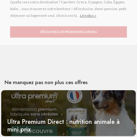
Quelle sera votre destination ? Cap-Vert, Grèce, Espagne, Cuba, Égypte,
Italie… vous trouverez votre bonheur ! All inclusive, demi-pension, petit
déjeuner ou logement seul, choisissez la...
Lire plus »
DÉCOUVREZ LES PROMOS EXCLUSIVES »
Ne manquez pas non plus ces offres
Ultra Premium Direct : nutrition animale à
mini prix