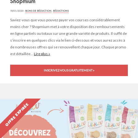
Shopmium
19/01/2020 ·
BONS DE RÉDUCTION
,
RÉDUCTIONS
Saviez-vous que vous pouvez payer vos courses considérablement
moins cher ? Shopmium met à votre disposition des remboursements
en ligne partiels ou totaux sur une grande variété de produits. Il suffit de
s’inscrire en quelques clics via le lien ci-dessous et vous aurez accès à
de nombreuses offres qui se renouvellent chaque jour. Chaque promo
est détaillée...
Lire plus »
INSCRIVEZ-VOUS GRATUITEMENT »
OFFRE EXPIRÉE