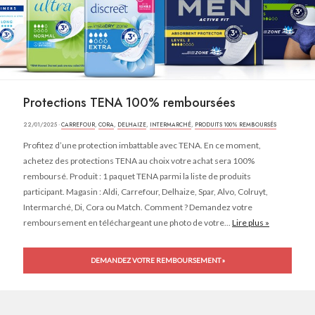
Protections TENA 100% remboursées
22/01/2025 ·
CARREFOUR
,
CORA
,
DELHAIZE
,
INTERMARCHÉ
,
PRODUITS 100% REMBOURSÉS
Profitez d’une protection imbattable avec TENA. En ce moment,
achetez des protections TENA au choix votre achat sera 100%
remboursé. Produit : 1 paquet TENA parmi la liste de produits
participant. Magasin : Aldi, Carrefour, Delhaize, Spar, Alvo, Colruyt,
Intermarché, Di, Cora ou Match. Comment ? Demandez votre
remboursement en téléchargeant une photo de votre...
Lire plus »
DEMANDEZ VOTRE REMBOURSEMENT »