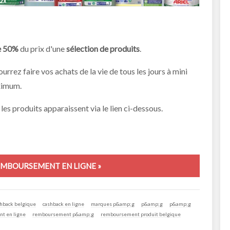
e 50%
du prix d'une
sélection de produits
.
urrez faire vos achats de la vie de tous les jours à mini
ximum.
 les produits apparaissent via le lien ci-dessous.
MBOURSEMENT EN LIGNE »
hback belgique
cashback en ligne
marques p&amp;g
p&amp;g
p&amp;g
t en ligne
remboursement p&amp;g
remboursement produit belgique