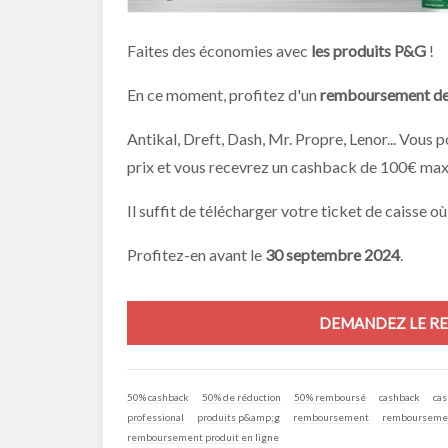
Faites des économies avec
les produits P&G
!
En ce moment, profitez d'un
remboursement d
Antikal, Dreft, Dash, Mr. Propre, Lenor... Vous po
prix et vous recevrez un cashback de 100€ ma
Il suffit de télécharger votre ticket de caisse où
Profitez-en avant le
30 septembre 2024
.
DEMANDEZ LE RE
50% cashback
50% de réduction
50% remboursé
cashback
cas
professional
produits p&amp;g
remboursement
remboursemen
remboursement produit en ligne