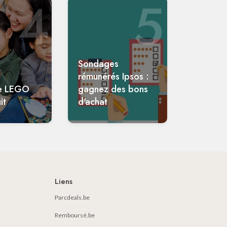
4
5
Sondages
rémunérés Ipsos :
e LEGO
gagnez des bons
it
d'achat
Liens
Parcdeals.be
Remboursé.be