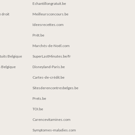
Echantillongratuit.be
e droit
Meilleursconcours.be
Ideesrecettes.com
Prêt.be
Marchés-de-Noël.com
atuits Belgique
SuperLastMinutes.be/fr
 Belgique
Disneyland-Paris.be
Cartes-de-crédit.be
Sitesderencontresbelges.be
Prets.be
TOI.be
Carencevitamines.com
Symptomes-maladies.com