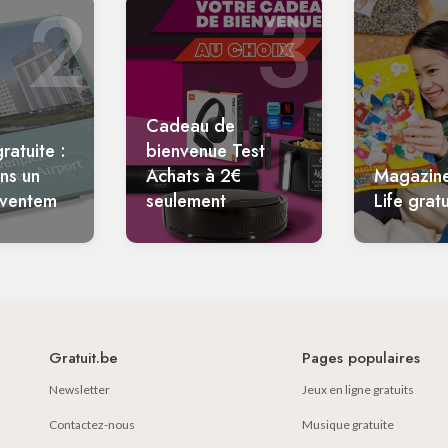
2
3
Cadeau de
ratuite :
bienvenue Test
ans un
Achats à 2€
Magazin
aventem
seulement
Life gratu
Gratuit.be
Pages populaires
Newsletter
Jeux en ligne gratuits
Contactez-nous
Musique gratuite