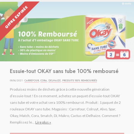
OFFRE EXPIRÉE
Essuie-tout OKAY sans tube 100% remboursé
09/06/2021 ·
CARREFOUR
,
CORA
,
DELHAIZE
,
PRODUITS 100% REMBOURSÉS
Produisez moins de déchets grâce à cette nouvelle génération
d’essuie-tout ! En ce moment, achetez un paquet d’essuie-tout OKAY
sans tube et votre achat sera 100% remboursé. Produit : 1 paquet de 2
rouleaux OKAY sans tube. Magasins : Carrefour, Colruyt, Alvo, Spar,
Okay, Match, Cora, Smatch, Di, Makro, Cactus et Delhaize. Comment ?
Remplissez le...
Lire plus »