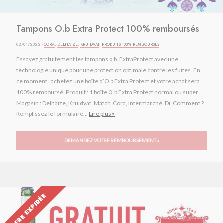
Tampons O.b Extra Protect 100% remboursés
02/04/2022 ·
CORA
,
DELHAIZE
,
KRUIDVAT
,
PRODUITS 100% REMBOURSÉS
Essayez gratuitement les tampons o.b. ExtraProtect avec une
technologie unique pour une protection optimale contre les fuites. En
ce moment, achetez une boîte d’O.b Extra Protect et votre achat sera
100% remboursé. Produit : 1 boîte O.b Extra Protect normal ou super.
Magasin : Delhaize, Kruidvat, Match, Cora, Intermarché, Di. Comment ?
Remplissez le formulaire...
Lire plus »
DEMANDEZ VOTRE REMBOURSEMENT »
OFFRE EXPIRÉE