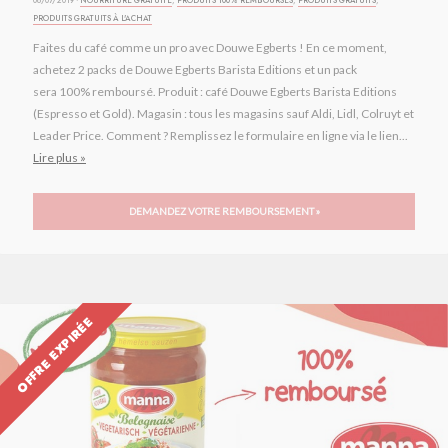
06/07/2019 ·
NOURRITURE GRATUITE
,
PRODUITS 100% REMBOURSÉS
,
PRODUITS GRATUITS
,
PRODUITS GRATUITS À L'ACHAT
Faites du café comme un pro avec Douwe Egberts ! En ce moment,
achetez 2 packs de Douwe Egberts Barista Editions et un pack
sera 100% remboursé. Produit : café Douwe Egberts Barista Editions
(Espresso et Gold). Magasin : tous les magasins sauf Aldi, Lidl, Colruyt et
Leader Price. Comment ? Remplissez le formulaire en ligne via le lien...
Lire plus »
DEMANDEZ VOTRE REMBOURSEMENT »
OFFRE EXPIRÉE