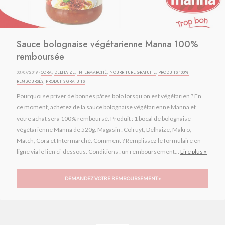
Sauce bolognaise végétarienne Manna 100%
remboursée
03/07/2019 ·
CORA
,
DELHAIZE
,
INTERMARCHÉ
,
NOURRITURE GRATUITE
,
PRODUITS 100%
REMBOURSÉS
,
PRODUITS GRATUITS
Pourquoi se priver de bonnes pâtes bolo lorsqu’on est végétarien ? En
ce moment, achetez de la sauce bolognaise végétarienne Manna et
votre achat sera 100% remboursé. Produit : 1 bocal de bolognaise
végétarienne Manna de 520g. Magasin : Colruyt, Delhaize, Makro,
Match, Cora et Intermarché. Comment ? Remplissez le formulaire en
ligne via le lien ci-dessous. Conditions : un remboursement...
Lire plus »
DEMANDEZ VOTRE REMBOURSEMENT »