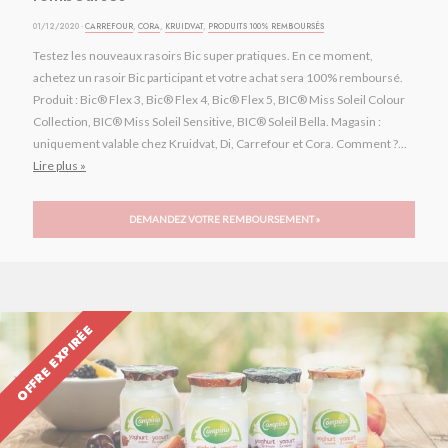
01/12/2020 ·
CARREFOUR
,
CORA
,
KRUIDVAT
,
PRODUITS 100% REMBOURSÉS
Testez les nouveaux rasoirs Bic super pratiques. En ce moment,
achetez un rasoir Bic participant et votre achat sera 100% remboursé.
Produit : Bic® Flex 3, Bic® Flex 4, Bic® Flex 5, BIC® Miss Soleil Colour
Collection, BIC® Miss Soleil Sensitive, BIC® Soleil Bella. Magasin :
uniquement valable chez Kruidvat, Di, Carrefour et Cora. Comment ?...
Lire plus »
DEMANDEZ VOTRE REMBOURSEMENT »
OFFRE EXPIRÉE