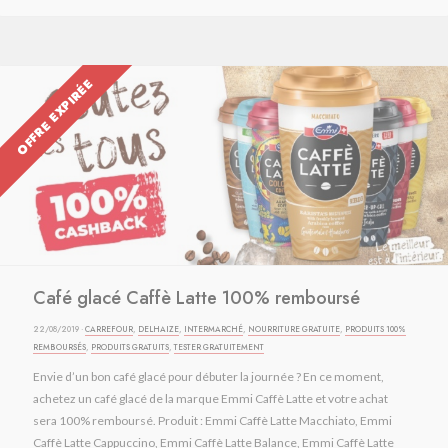
OFFRE EXPIRÉE
Café glacé Caffè Latte 100% remboursé
22/08/2019 ·
CARREFOUR
,
DELHAIZE
,
INTERMARCHÉ
,
NOURRITURE GRATUITE
,
PRODUITS 100%
REMBOURSÉS
,
PRODUITS GRATUITS
,
TESTER GRATUITEMENT
Envie d’un bon café glacé pour débuter la journée ? En ce moment,
achetez un café glacé de la marque Emmi Caffè Latte et votre achat
sera 100% remboursé. Produit : Emmi Caffè Latte Macchiato, Emmi
Caffè Latte Cappuccino, Emmi Caffè Latte Balance, Emmi Caffè Latte