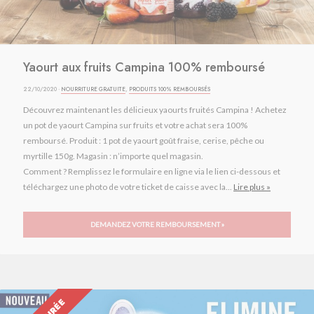
Yaourt aux fruits Campina 100% remboursé
22/10/2020 ·
NOURRITURE GRATUITE
,
PRODUITS 100% REMBOURSÉS
Découvrez maintenant les délicieux yaourts fruités Campina ! Achetez
un pot de yaourt Campina sur fruits et votre achat sera 100%
remboursé. Produit : 1 pot de yaourt goût fraise, cerise, pêche ou
myrtille 150g. Magasin : n’importe quel magasin.
Comment ? Remplissez le formulaire en ligne via le lien ci-dessous et
téléchargez une photo de votre ticket de caisse avec la...
Lire plus »
DEMANDEZ VOTRE REMBOURSEMENT »