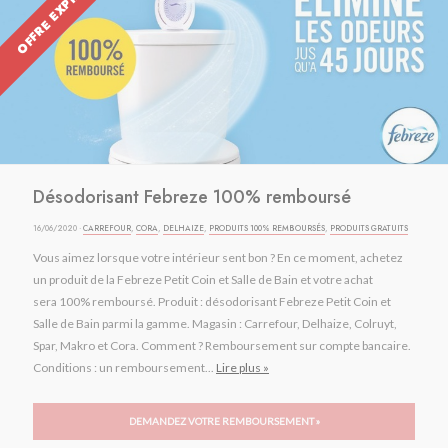
OFFRE EXPIRÉE
Désodorisant Febreze 100% remboursé
16/06/2020 ·
CARREFOUR
,
CORA
,
DELHAIZE
,
PRODUITS 100% REMBOURSÉS
,
PRODUITS GRATUITS
Vous aimez lorsque votre intérieur sent bon ? En ce moment, achetez
un produit de la Febreze Petit Coin et Salle de Bain et votre achat
sera 100% remboursé. Produit : désodorisant Febreze Petit Coin et
Salle de Bain parmi la gamme. Magasin : Carrefour, Delhaize, Colruyt,
Spar, Makro et Cora. Comment ? Remboursement sur compte bancaire.
Conditions : un remboursement...
Lire plus »
DEMANDEZ VOTRE REMBOURSEMENT »