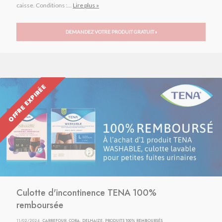
caisse. Conditions :...
Lire plus »
DEMANDEZ VOTRE PRODUIT GRATUIT »
OFFRE EXPIRÉE
Culotte d'incontinence TENA 100%
remboursée
11/02/2024 ·
CARREFOUR
,
CORA
,
DELHAIZE
,
PRODUITS 100% REMBOURSÉS