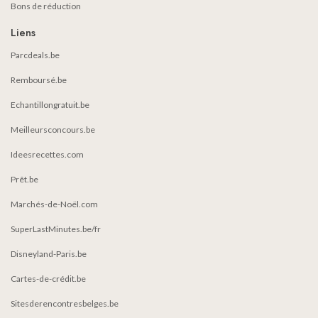
Bons de réduction
Liens
Parcdeals.be
Remboursé.be
Echantillongratuit.be
Meilleursconcours.be
Ideesrecettes.com
Prêt.be
Marchés-de-Noël.com
SuperLastMinutes.be/fr
Disneyland-Paris.be
Cartes-de-crédit.be
Sitesderencontresbelges.be