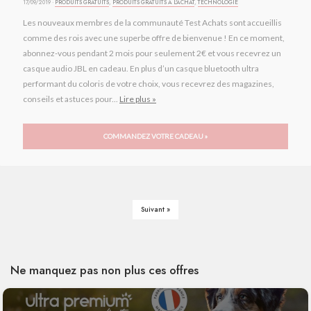
17/09/2019 ·
PRODUITS GRATUITS
,
PRODUITS GRATUITS À L'ACHAT
,
TECHNOLOGIE
Les nouveaux membres de la communauté Test Achats sont accueillis
comme des rois avec une superbe offre de bienvenue ! En ce moment,
abonnez-vous pendant 2 mois pour seulement 2€ et vous recevrez un
casque audio JBL en cadeau. En plus d’un casque bluetooth ultra
performant du coloris de votre choix, vous recevrez des magazines,
conseils et astuces pour...
Lire plus »
COMMANDEZ VOTRE CADEAU »
Suivant »
Ne manquez pas non plus ces offres