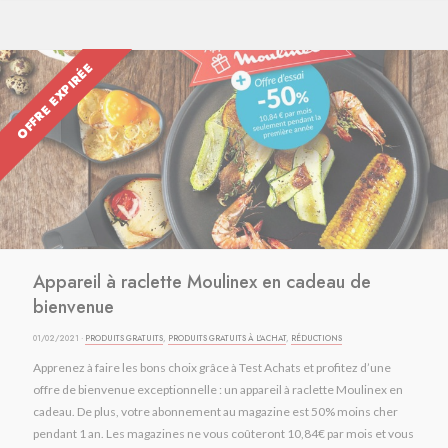
OFFRE EXPIRÉE
Appareil à raclette Moulinex en cadeau de
bienvenue
01/02/2021 ·
PRODUITS GRATUITS
,
PRODUITS GRATUITS À L'ACHAT
,
RÉDUCTIONS
Apprenez à faire les bons choix grâce à Test Achats et profitez d’une
offre de bienvenue exceptionnelle : un appareil à raclette Moulinex en
cadeau. De plus, votre abonnement au magazine est 50% moins cher
pendant 1 an. Les magazines ne vous coûteront 10,84€ par mois et vous