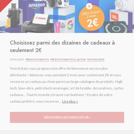
Choisissez parmi des dizaines de cadeaux à
seulement 2€
30/04/2020 ·
PRODUITS GRATUITS
,
PRODUITS GRATUITS À L'ACHAT
,
TECHNOLOGIE
Test Achats vous propose une offre de bienvenue encore plus
alléchante ! Abonnez-vous pendant 2 mois pour seulement 2€ et vous
recevrez un cadeau au choix parmi un large catalogue de produits. High
tech, bien-être, petit électroménager, art de la table, décorations, cartes
cadeaux… Tout le monde y trouve son bonheur ! En plus de votre
cadeau préféré, vous recevrez...
Lire plus »
DÉCOUVREZ LES CADEAUX À 2€ »