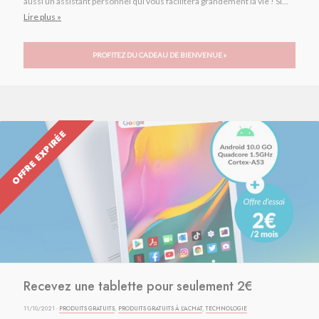
aussi un assistant personnel qui vous facilitera grandement la vie ! Si...
Lire plus »
PROFITEZ DU CADEAU DE BIENVENUE »
OFFRE EXPIRÉE
Recevez une tablette pour seulement 2€
11/10/2021 ·
PRODUITS GRATUITS
,
PRODUITS GRATUITS À L'ACHAT
,
TECHNOLOGIE