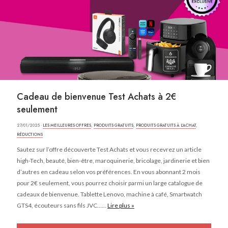
Cadeau de bienvenue Test Achats à 2€
seulement
27/01/2025 ·
LES MEILLEURES OFFRES
,
PRODUITS GRATUITS
,
PRODUITS GRATUITS À L'ACHAT
,
RÉDUCTIONS
Sautez sur l’offre découverte Test Achats et vous recevrez un article
high-Tech, beauté, bien-être, maroquinerie, bricolage, jardinerie et bien
d’autres en cadeau selon vos préférences. En vous abonnant 2 mois
pour 2€ seulement, vous pourrez choisir parmi un large catalogue de
cadeaux de bienvenue. Tablette Lenovo, machine à café, Smartwatch
GTS4, écouteurs sans fils JVC…...
Lire plus »