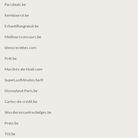
Parcdeals.be
Remboursé.be
Echantillongratuit.be
Meilleursconcours.be
Ideesrecettes.com
Prêt.be
Marchés-de-Noël.com
SuperLastMinutes.be/fr
Disneyland-Paris.be
Cartes-de-crédit.be
Sitesderencontresbelges.be
Prets.be
TOI.be