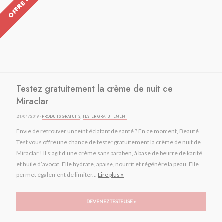
Testez gratuitement la crème de nuit de
Miraclar
21/04/2019 ·
PRODUITS GRATUITS
,
TESTER GRATUITEMENT
Envie de retrouver un teint éclatant de santé ? En ce moment, Beauté
Test vous offre une chance de tester gratuitement la crème de nuit de
Miraclar ! Il s’agit d’une crème sans paraben, à base de beurre de karité
et huile d’avocat. Elle hydrate, apaise, nourrit et régénère la peau. Elle
permet également de limiter...
Lire plus »
DEVENEZ TESTEUSE »