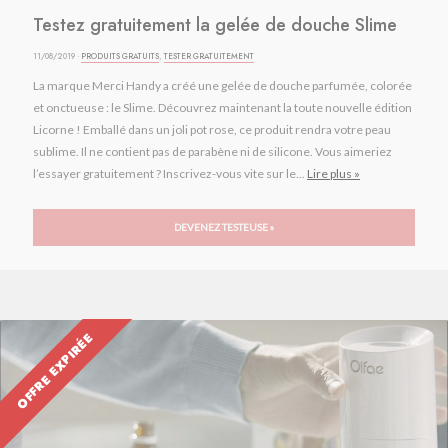
Testez gratuitement la gelée de douche Slime
11/08/2019 ·
PRODUITS GRATUITS
,
TESTER GRATUITEMENT
La marque Merci Handy a créé une gelée de douche parfumée, colorée
et onctueuse : le Slime. Découvrez maintenant la toute nouvelle édition
Licorne ! Emballé dans un joli pot rose, ce produit rendra votre peau
sublime. Il ne contient pas de parabène ni de silicone. Vous aimeriez
l’essayer gratuitement ? Inscrivez-vous vite sur le...
Lire plus »
DEVENEZ TESTEUSE »
OFFRE EXPIRÉE