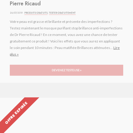
Pierre Ricaud
26/07/2019 ·
PRODUITS GRATUITS
,
TESTER GRATUITEMENT
Votre peau est grasse et brillante et présente des imperfections ?
Testez maintenant le masque purifiant stop brillance anti-imperfections
de Dr Pierre Ricaud ! En ce moment, vous avez une chance de tester
gratuitement ce produit ! Voici les effets que vous aurez en appliquant
le soin pendant 10 minutes : Peau matifiée Brillances atténuées...
Lire
plus »
DEVENEZ TESTEUSE »
OFFRE EXPIRÉE