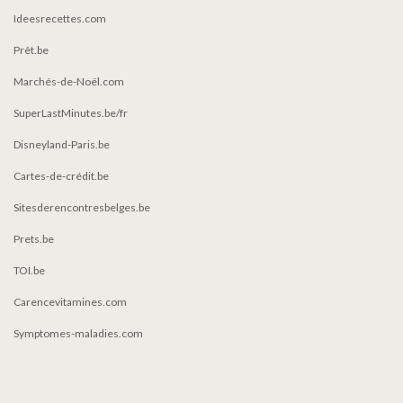
Ideesrecettes.com
Prêt.be
Marchés-de-Noël.com
SuperLastMinutes.be/fr
Disneyland-Paris.be
Cartes-de-crédit.be
Sitesderencontresbelges.be
Prets.be
TOI.be
Carencevitamines.com
Symptomes-maladies.com