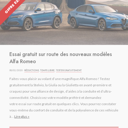
OFFRE EXPIRÉE
Essai gratuit sur route des nouveaux modèles
Alfa Romeo
08/02/2020 ·
RÉDUCTIONS
,
TEMPS LIBRE
,
TESTER GRATUITEMENT
Faites-vous plaisir au volant d’une magnifique Alfa Romeo ! Testez
gratuitement la Stelvio, la Giulia ou la Giulietta en avant-première et
craquez pour une alliance de design, d’aides à la conduite et d’ultra-
connectivité. Choisissez votre modèle préféré et demandez
votre essai sur route gratuit en quelques clics. Vous pourrez constater
vous-même du confort de conduite et de la polyvalence de ces véhicule
à...
Lire plus »