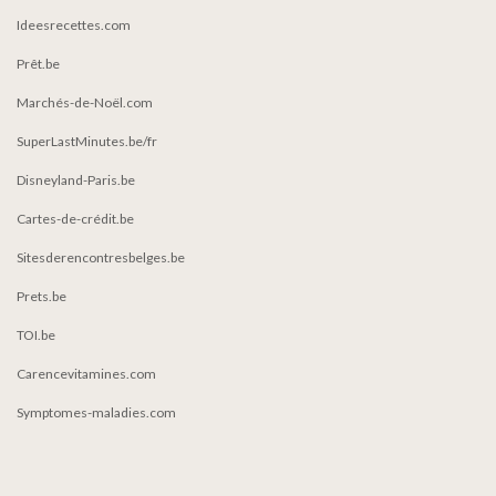
Ideesrecettes.com
Prêt.be
Marchés-de-Noël.com
SuperLastMinutes.be/fr
Disneyland-Paris.be
Cartes-de-crédit.be
Sitesderencontresbelges.be
Prets.be
TOI.be
Carencevitamines.com
Symptomes-maladies.com