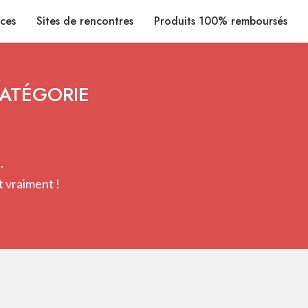
ices
Sites de rencontres
Produits 100% remboursés
CATÉGORIE
.
 vraiment !