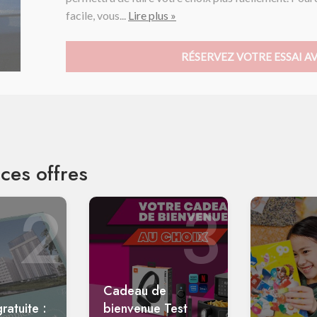
facile, vous...
Lire plus »
RÉSERVEZ VOTRE ESSAI A
ces offres
2
3
Cadeau de
ratuite :
bienvenue Test