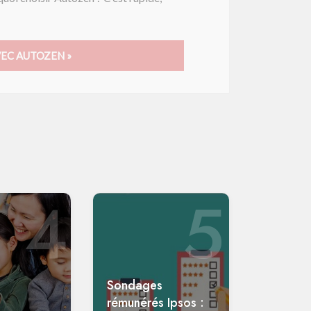
VEC AUTOZEN »
4
5
Sondages
rémunérés Ipsos :