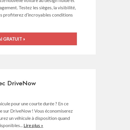
tte nouvelle voiture au design fluide et
gement. Testez les sièges, la visibilité,
s profiterez d’incroyables conditions
 GRATUIT »
vec DriveNow
hicule pour une courte durée ? En ce
ite sur DriveNow ! Vous économiserez
 aurez un véhicule à disposition quand
sponibles...
Lire plus »