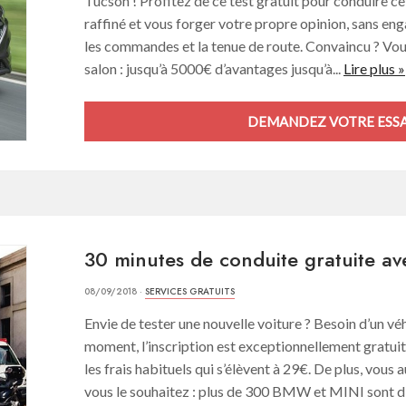
Tucson ! Profitez de ce test gratuit pour conduire ce
raffiné et vous forger votre propre opinion, sans enga
les commandes et la tenue de route. Convaincu ? Vou
salon : jusqu’à 5000€ d’avantages jusqu’à...
Lire plus »
DEMANDEZ VOTRE ESSAI
30 minutes de conduite gratuite a
08/09/2018 ·
SERVICES GRATUITS
Envie de tester une nouvelle voiture ? Besoin d’un vé
moment, l’inscription est exceptionnellement gratu
les frais habituels qui s’élèvent à 29€. De plus, vous
vous le souhaitez : plus de 300 BMW et MINI sont di